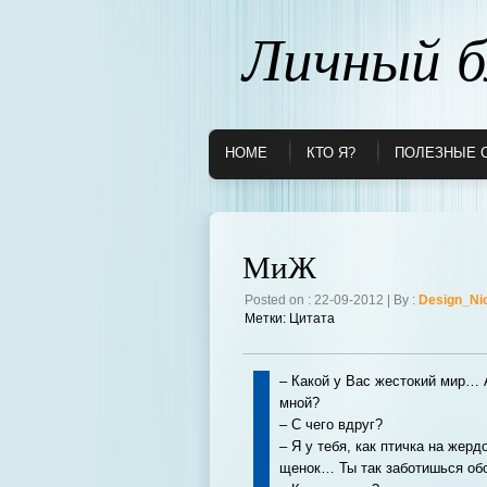
Личный б
HOME
КТО Я?
ПОЛЕЗНЫЕ 
МиЖ
Posted on : 22-09-2012 | By :
Design_Ni
Метки:
Цитата
– Какой у Вас жестокий мир… 
мной?
– С чего вдруг?
– Я у тебя, как птичка на жер
щенок… Ты так заботишься обо