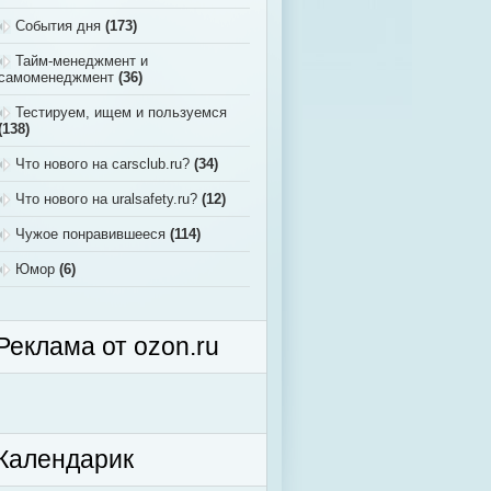
События дня
(173)
Тайм-менеджмент и
самоменеджмент
(36)
Тестируем, ищем и пользуемся
(138)
Что нового на carsclub.ru?
(34)
Что нового на uralsafety.ru?
(12)
Чужое понравившееся
(114)
Юмор
(6)
Реклама от ozon.ru
Календарик