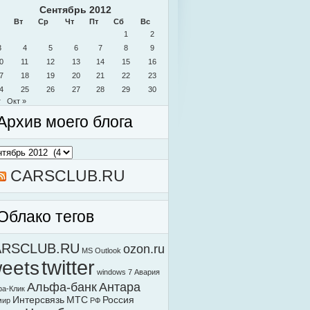
Сентябрь 2012
Вт
Ср
Чт
Пт
Сб
Вс
1
2
3
4
5
6
7
8
9
0
11
12
13
14
15
16
7
18
19
20
21
22
23
4
25
26
27
28
29
30
г
Окт »
Архив моего блога
в
о
а
CARSCLUB.RU
Облако тегов
ARSCLUB.RU
ozon.ru
MS Outlook
weets
twitter
windows 7
Авария
Альфа-банк
Антара
а-Клик
Интерсвязь
МТС
Россия
мир
РФ