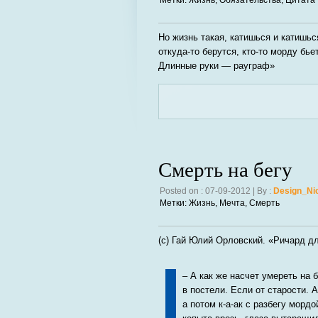
Метки:
Жизнь
,
Обязательства
,
Цитата
Но жизнь такая, катишься и катишься
откуда-то берутся, кто-то морду бье
Длинные руки — рауграф»
Смерть на бегу
Posted on : 07-09-2012 | By :
Design_Ni
Метки:
Жизнь
,
Мечта
,
Смерть
(c) Гай Юлий Орловский. «Ричард д
– А как же насчет умереть на 
в постели. Если от старости. 
а потом к-а-ак с разбегу мордо