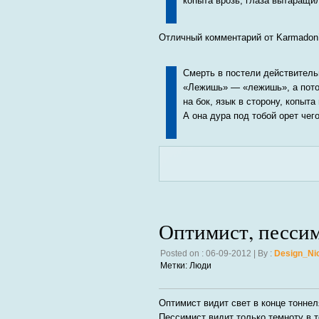
копыта врозь, глаза вытаращил
Отличный комментарий от Karmadon
Смерть в постели действител
«Лежишь» — «лежишь», а потом
на бок, язык в сторону, копыт
А она дура под тобой орет че
Оптимист, пессим
Posted on : 06-09-2012 | By :
Design_Ni
Метки:
Люди
Оптимист видит свет в конце тоннел
Пессимист видит только темноту в т