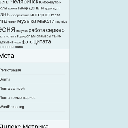
Челябинск
веты
Юмор-шутки-
деньги
колы
выбор
время
дорога
дтп
знь
интернет
карта
изображение
ига
музыка
мысли
книги
ноутбук
есня
сервер
работа
покупка
спам
спамеры
тайм-
ал
система Город
цитата
фото
еджмент
утро
тронная книга
Мета
Регистрация
Войти
Лента записей
Лента комментариев
WordPress.org
Яндекс.Метрика