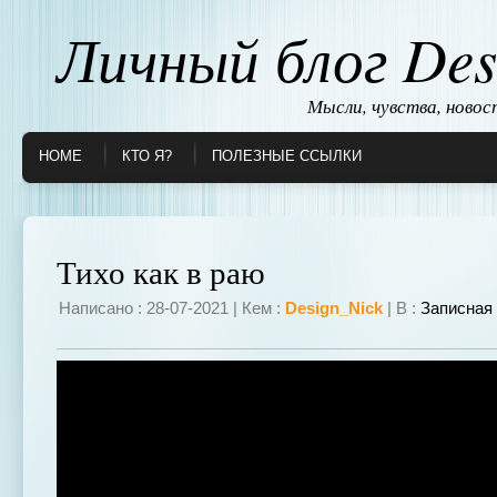
Личный блог Des
Мысли, чувства, ново
HOME
КТО Я?
ПОЛЕЗНЫЕ ССЫЛКИ
Тихо как в раю
Написано : 28-07-2021 | Кем :
Design_Nick
| В :
Записная