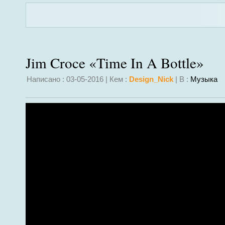
Jim Croce «Time In A Bottle»
Написано : 03-05-2016 | Кем :
Design_Nick
| В :
Музыка