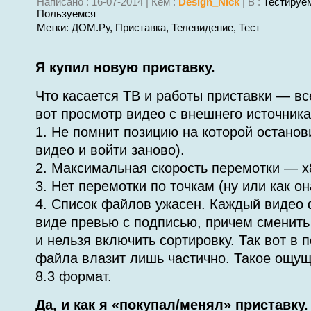
Написано : 16-07-2014 | Кем :
Design_Nick
| В :
Тестируе
Пользуемся
Метки:
ДОМ.ру
,
Приставка
,
Телевидение
,
Тест
Я купил новую приставку.
Что касается ТВ и работы приставки — вс
вот просмотр видео с внешнего источник
1. Не помнит позицию на которой останов
видео и войти заново).
2. Максимальная скорость перемотки — х
3. Нет перемотки по точкам (ну или как о
4. Список файлов ужасен. Каждый видео 
виде превью с подписью, причем сменить 
и нельзя включить сортировку. Так вот в 
файла влазит лишь частично. Такое ощущ
8.3 формат.
Да, и как я «покупал/менял» приставку.