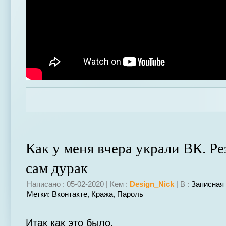
Как у меня вчера украли ВК. Р
сам дурак
Написано : 05-02-2020 | Кем :
Design_Nick
| В :
Записная
Метки:
Вконтакте
,
Кража
,
Пароль
Итак как это было.