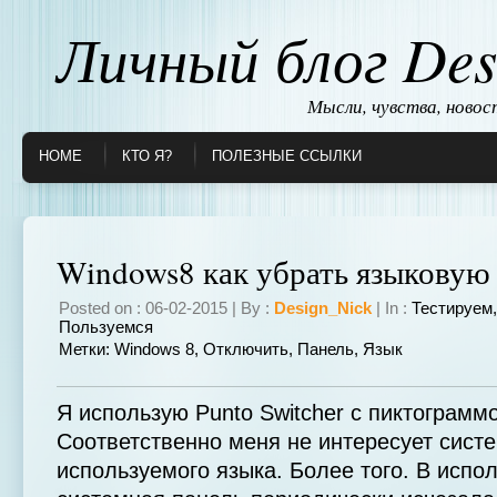
Личный блог Des
Мысли, чувства, ново
HOME
КТО Я?
ПОЛЕЗНЫЕ ССЫЛКИ
Windows8 как убрать языковую
Posted on : 06-02-2015 | By :
Design_Nick
| In :
Тестируем
Пользуемся
Метки:
Windows 8
,
Отключить
,
Панель
,
Язык
Я использую Punto Switcher с пиктограмм
Соответственно меня не интересует сист
используемого языка. Более того. В исп