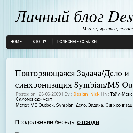
Личный блог Des
Мысли, чувства, ново
HOME
КТО Я?
ПОЛЕЗНЫЕ ССЫЛКИ
Повторяющаяся Задача/Дело и
синхронизация Symbian/MS Ou
Posted on : 26-06-2009 | By :
Design_Nick
| In :
Тайм-Мене
Самоменеджмент
Метки:
MS Outlook
,
Symbian
,
Дело
,
Задача
,
Синхронизац
Продолжение беседы
отсюда