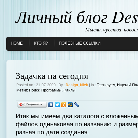
Личный блог Des
Мысли, чувства, ново
HOME
КТО Я?
ПОЛЕЗНЫЕ ССЫЛКИ
Задачка на сегодня
Posted on : 21-07-2009 | By :
Design_Nick
| In :
Тестируем, Ищем И По
Метки:
Поиск
,
Программы
,
Файлы
Поделиться…
Итак мы имеем два каталога с вложенны
файлов одинаковая по названию и размер
разная по дате создания.