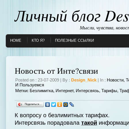
Личный блог Des
Мысли, чувства, ново
HOME
КТО Я?
ПОЛЕЗНЫЕ ССЫЛКИ
Новость от Инте?связи
Posted on : 23-07-2009 | By :
Design_Nick
| In :
Новости
,
Т
И Пользуемся
Метки:
Безлимитка
,
Интернет
,
Интерсвязь
,
Тарифы
,
Тра
Поделиться…
К вопросу о безлимитных тарифах.
Интерсвязь порадовала
такой
информаци