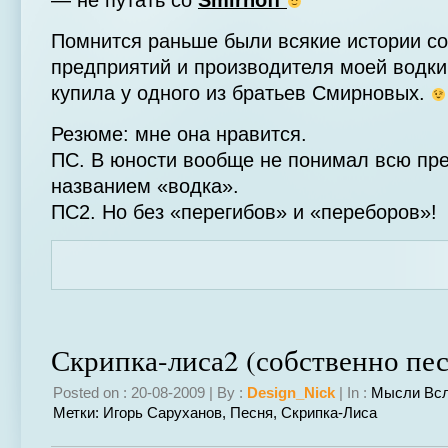
— не путать со
Smirnoff
Помнится раньше были всякие истории со
предприятий и производителя моей водки
купила у одного из братьев Смирновых.
Резюме: мне она нравится.
ПС. В юности вообще не понимал всю пре
названием «водка».
ПС2. Но без «перегибов» и «переборов»!
Скрипка-лиса2 (собственно пес
Posted on : 20-08-2009 | By :
Design_Nick
| In :
Мысли Вс
Метки:
Игорь Саруханов
,
Песня
,
Скрипка-Лиса