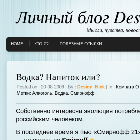
Личный блог Des
Мысли, чувства, ново
HOME
КТО Я?
ПОЛЕЗНЫЕ ССЫЛКИ
Водка? Напиток или?
Posted on : 20-08-2009 | By :
Design_Nick
| In :
Комната О
Метки:
Алкоголь
,
Водка
,
Смирнофф
Собственно интересна эволюция потребл
российским человеком.
В последнее время я пью «Смирнофф 21»