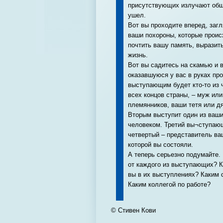
присутствующих излучают общу
ушел.
Вот вы проходите вперед, загл
ваши похороны, которые проис
почтить вашу память, выразит
жизнь.
Вот вы садитесь на скамью и 
оказавшуюся у вас в руках п
выступающим будет кто-то из 
всех концов страны, – муж или
племянников, ваши тетя или д
Вторым выступит один из ваших
человеком. Третий вы¬ступающ
четвертый – представитель ваш
которой вы состояли.
А теперь серьезно подумайте.
от каждого из выступающих? 
вы в их выступлениях? Каким 
Каким коллегой по работе?
© Стивен Кови