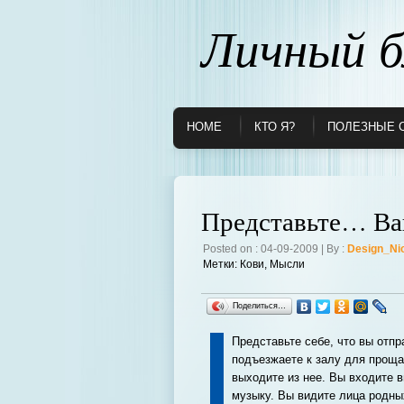
Личный б
HOME
КТО Я?
ПОЛЕЗНЫЕ 
Представьте… В
Posted on : 04-09-2009 | By :
Design_Ni
Метки:
Кови
,
Мысли
Поделиться…
Представьте себе, что вы отпр
подъезжаете к залу для проща
выходите из нее. Вы входите 
музыку. Вы видите лица родны