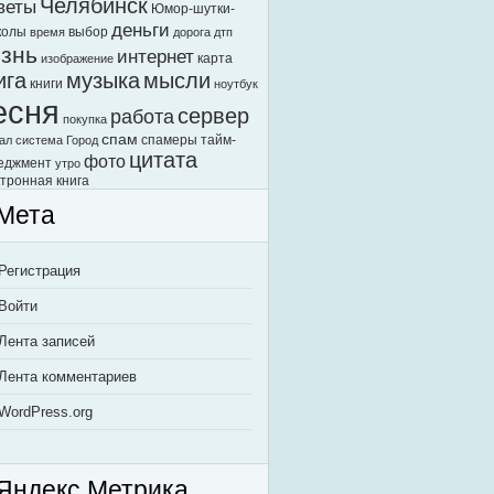
Челябинск
веты
Юмор-шутки-
деньги
колы
выбор
время
дорога
дтп
знь
интернет
карта
изображение
ига
музыка
мысли
книги
ноутбук
есня
сервер
работа
покупка
спам
спамеры
тайм-
ал
система Город
цитата
фото
еджмент
утро
тронная книга
Мета
Регистрация
Войти
Лента записей
Лента комментариев
WordPress.org
Яндекс.Метрика