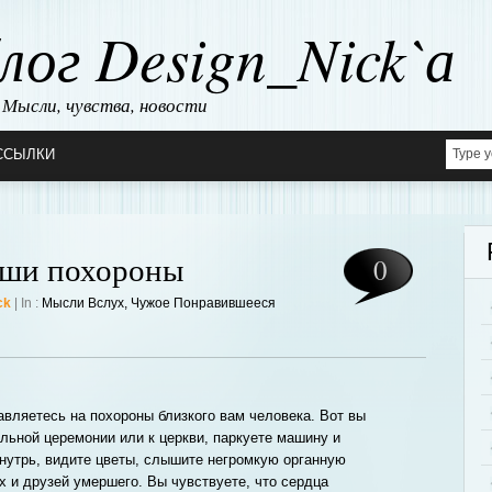
лог Design_Nick`а
Мысли, чувства, новости
ССЫЛКИ
аши похороны
0
ck
| In :
Мысли Вслух
,
Чужое Понравившееся
авляетесь на похороны близкого вам человека. Вот вы
льной церемонии или к церкви, паркуете машину и
внутрь, видите цветы, слышите негромкую органную
х и друзей умершего. Вы чувствуете, что сердца