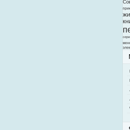
Со
при
жи
кн
п
сери
мен
элек