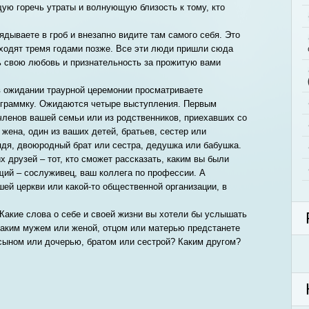
ю горечь утраты и волнующую близость к тому, кто
ядываете в гроб и внезапно видите там самого себя. Это
ходят тремя годами позже. Все эти люди пришли сюда
ь свою любовь и признательность за прожитую вами
в ожидании траурной церемонии просматриваете
рограммку. Ожидаются четыре выступления. Первым
членов вашей семьи или из родственников, приехавших со
 жена, один из ваших детей, братьев, сестер или
ядя, двоюродный брат или сестра, дедушка или бабушка.
 друзей – тот, кто сможет рассказать, каким вы были
ий – сослуживец, ваш коллега по профессии. А
ей церкви или какой-то общественной организации, в
 Какие слова о себе и своей жизни вы хотели бы услышать
Каким мужем или женой, отцом или матерью предстанете
сыном или дочерью, братом или сестрой? Каким другом?