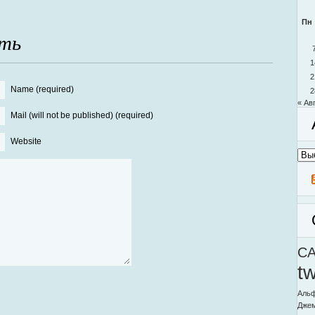
Пн
ть
1
2
Name (required)
2
« Ав
Mail (will not be published) (required)
Website
Архи
моег
блог
C
t
Альф
Дже