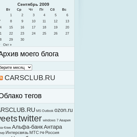
Сентябрь 2009
Вт
Ср
Чт
Пт
Сб
Вс
1
2
3
4
5
6
7
8
9
10
11
12
13
4
15
16
17
18
19
20
1
22
23
24
25
26
27
8
29
30
г
Окт »
Архив моего блога
в
о
а
CARSCLUB.RU
Облако тегов
ARSCLUB.RU
ozon.ru
MS Outlook
weets
twitter
windows 7
Авария
Альфа-банк
Антара
а-Клик
Интерсвязь
МТС
Россия
мир
РФ