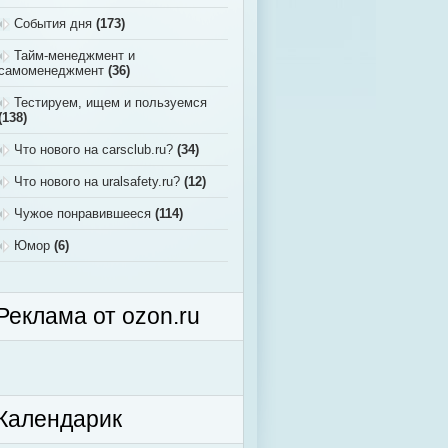
События дня
(173)
Тайм-менеджмент и
самоменеджмент
(36)
Тестируем, ищем и пользуемся
(138)
Что нового на carsclub.ru?
(34)
Что нового на uralsafety.ru?
(12)
Чужое понравившееся
(114)
Юмор
(6)
Реклама от ozon.ru
Календарик