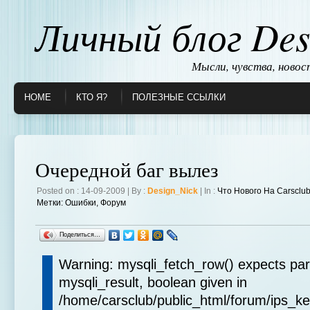
Личный блог Des
Мысли, чувства, ново
HOME
КТО Я?
ПОЛЕЗНЫЕ ССЫЛКИ
Очередной баг вылез
Posted on : 14-09-2009 | By :
Design_Nick
| In :
Что Нового На Carsclu
Метки:
Ошибки
,
Форум
Поделиться…
Warning: mysqli_fetch_row() expects pa
mysqli_result, boolean given in
/home/carsclub/public_html/forum/ips_ke