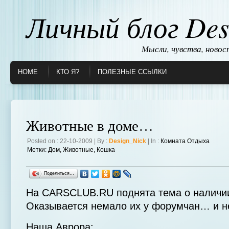
Личный блог Des
Мысли, чувства, ново
HOME
КТО Я?
ПОЛЕЗНЫЕ ССЫЛКИ
Животные в доме…
Posted on : 22-10-2009 | By :
Design_Nick
| In :
Комната Отдыха
Метки:
Дом
,
Животные
,
Кошка
Поделиться…
На CARSCLUB.RU поднята тема о налич
Оказывается немало их у форумчан… и 
Наша Аврора: