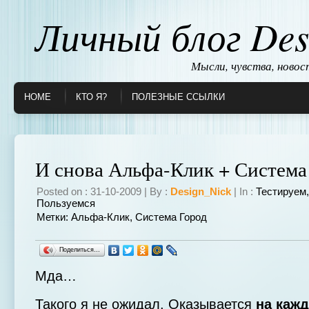
Личный блог Des
Мысли, чувства, ново
HOME
КТО Я?
ПОЛЕЗНЫЕ ССЫЛКИ
И снова Альфа-Клик + Система
Posted on : 31-10-2009 | By :
Design_Nick
| In :
Тестируем
Пользуемся
Метки:
Альфа-Клик
,
Система Город
Поделиться…
Мда…
Такого я не ожидал. Оказывается
на каж