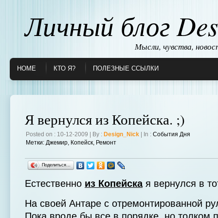
Личный блог Des
Мысли, чувства, ново
HOME
КТО Я?
ПОЛЕЗНЫЕ ССЫЛКИ
Я вернулся из Копейска. ;)
Posted on : 10-12-2009 | By :
Design_Nick
| In :
События Дня
Метки:
Джемир
,
Копейск
,
Ремонт
Поделиться…
Естественно
из Копейска
я вернулся в то
На своей Антаре с отремонтированной ру
Пока вроде бы все в порядке, но толком 