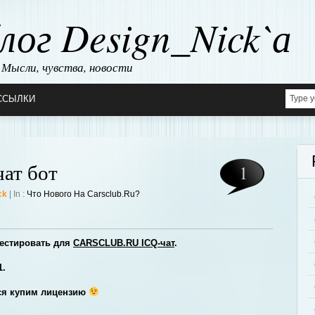
лог Design_Nick`а
Мысли, чувства, новости
ССЫЛКИ
ат бот
1
ck
| In :
Что Нового На Carsclub.ru?
естировать для
CARSCLUB.RU ICQ-чат
.
1.
ся купим лицензию