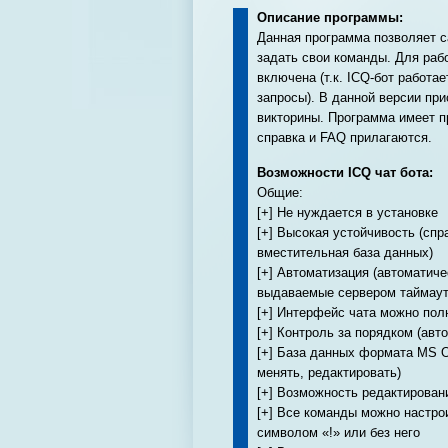
Описание программы:
Данная программа позволяет са
задать свои команды. Для раб
включена (т.к. ICQ-бот работа
запросы). В данной версии пр
викторины. Программа имеет п
справка и FAQ прилагаются.
Возможности ICQ чат бота:
Общие:
[+] Не нуждается в установке
[+] Высокая устойчивость (сп
вместительная база данных)
[+] Автоматизация (автоматич
выдаваемые сервером таймаут
[+] Интерфейс чата можно пол
[+] Контроль за порядком (авт
[+] База данных формата MS O
менять, редактировать)
[+] Возможность редактирован
[+] Все команды можно настрои
символом «!» или без него