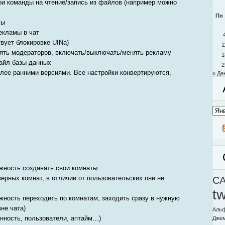
ои команды на чтение/запись из файлов (например можно
Пн
сы
екламы в чат
твует блокировке UINа)
1
ять модераторов, включать/выключать/менять рекламу
1
файл базы данных
2
олее ранними версиями. Все настройки конвертируются,
« Де
Архи
моег
блог
жность создавать свои комнаты
ерных комнат, в отличии от пользовательских они не
C
t
жность переходить по комнатам, заходить сразу в нужную
вне чата)
Альф
енность, пользователи, аптайм…)
Дже