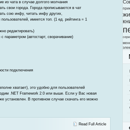
Со
ие из чата в случае долгого молчания
ать свои города. Города прописываются в чат
при
жи
ать сою инфу, читать инфу других,
 пользователей, имеется топ. (1 ед. рейтинга = 1
кн
п
ожно редактировать)
и с параметром (автостарт, сворачивание)
сери
мен
элек
орости подключения
 вполне хватает), это удобно для пользователей
одим .NET Framework 2.0 или выше. Если у Вас новая
уже установлен. В противном случае скачать его можно
Read Full Article