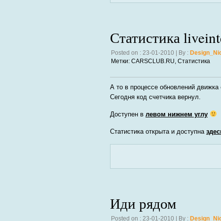
Статистика livein
Posted on : 23-01-2010 | By :
Design_Ni
Метки:
CARSCLUB.RU
,
Статистика
А то в процессе обновлений движка
Сегодня код счетчика вернул.
Доступен в
левом нижнем углу
Статистика открыта и доступна
здес
Иди рядом
Posted on : 23-01-2010 | By :
Design_Ni