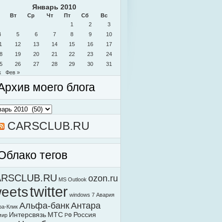
Январь 2010
Вт
Ср
Чт
Пт
Сб
Вс
1
2
3
4
5
6
7
8
9
10
1
12
13
14
15
16
17
8
19
20
21
22
23
24
5
26
27
28
29
30
31
к
Фев »
Архив моего блога
в
о
а
CARSCLUB.RU
Облако тегов
ARSCLUB.RU
ozon.ru
MS Outlook
weets
twitter
windows 7
Авария
Альфа-банк
Антара
а-Клик
Интерсвязь
МТС
Россия
мир
РФ