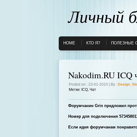
Личный б
HOME
КТО Я?
ПОЛЕЗНЫЕ 
Nakodim.RU ICQ ч
Posted on : 23-01-2010 | By :
Design_Ni
Метки:
ICQ
,
Чат
Форумчанин Grin предложил прот
Номер для подключения 57345801
Если идея форумчанам понравит