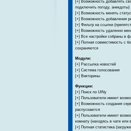
[+] Возможность добавлять св
подключить погоду, анекдоты)
[+] Возможность менять стату
[+] Возможность добавления р
[+] Фильтр на ссылки (препятс
[+] Возможность удаленно мен
[+] Все настройки собраны в 
[+] Полная совместимость с б
сохраняются
Модули:
[+] Рассылка новостей
[+] Система голосования
[+] Викторины
Функции:
[+] Поиск по UINу
[+] Пользователи имеют возмо
[+] Возможность создания серв
распускаются
[+] Пользователи имеют возмо
комнату (находясь в чате или 
[+] Полная статистика (загруж