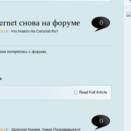
ternet снова на форуме
0
ck
| In :
Что Нового На Carsclub.ru?
 она потерялась с форума.
ь
Read Full Article
0
ck
| In :
Записная Книжка
,
Чужое Понравившееся