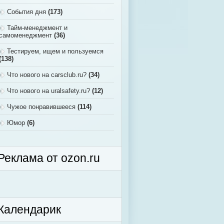
События дня
(173)
Тайм-менеджмент и
самоменеджмент
(36)
Тестируем, ищем и пользуемся
(138)
Что нового на carsclub.ru?
(34)
Что нового на uralsafety.ru?
(12)
Чужое понравившееся
(114)
Юмор
(6)
Реклама от ozon.ru
Календарик