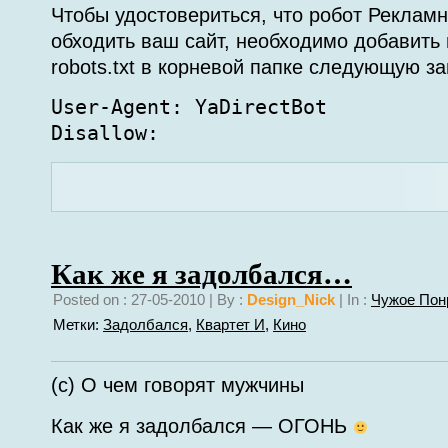
Чтобы удостовериться, что робот Рекламн
обходить ваш сайт, необходимо добавить
robots.txt в корневой папке следующую за
User-Agent: YaDirectBot
Disallow:
Как же я задолбался…
Posted on : 27-05-2010 | By :
Design_Nick
| In :
Чужое Пон
Метки:
Задолбался
,
Квартет И
,
Кино
(c) О чем говорят мужчины
Как же я задолбался — ОГОНЬ