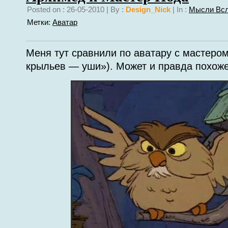
Posted on : 26-05-2010 | By :
Design_Nick
| In :
Мысли Вс
Метки:
Аватар
Меня тут сравнили по аватару с мастеро
крыльев — уши»). Может и правда похож