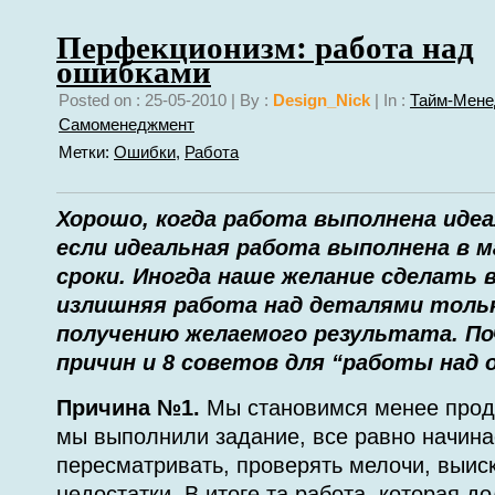
Перфекционизм: работа над
ошибками
Posted on : 25-05-2010 | By :
Design_Nick
| In :
Тайм-Мене
Самоменеджмент
Метки:
Ошибки
,
Работа
Хорошо, когда работа выполнена идеа
если идеальная работа выполнена в 
сроки. Иногда наше желание сделать в
излишняя работа над деталями толь
получению желаемого результата. По
причин и 8 советов для “работы над 
Причина №1.
Мы становимся менее прод
мы выполнили задание, все равно начина
пересматривать, проверять мелочи, выи
недостатки. В итоге та работа, которая д