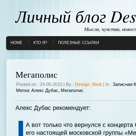
Личный блог Des
Мысли, чувства, ново
HOME
КТО Я?
ПОЛЕЗНЫЕ ССЫЛКИ
Мегаполис
Posted on : 29-05-2010 | By :
Design_Nick
| In :
Записная 
Метки:
Алекс Дубас
,
Мегаполис
Алекс Дубас рекомендует:
А вот только что вернулся с концерта
его настоящей московской группы «Ме