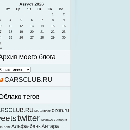
Август 2026
Вт
Ср
Чт
Пт
Сб
Вс
1
2
3
4
5
6
7
8
9
0
11
12
13
14
15
16
7
18
19
20
21
22
23
4
25
26
27
28
29
30
1
л
Архив моего блога
в
о
а
CARSCLUB.RU
Облако тегов
ARSCLUB.RU
ozon.ru
MS Outlook
weets
twitter
windows 7
Авария
Альфа-банк
Антара
а-Клик