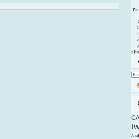
Пн
1
1
2
3
« Ию
Архи
моег
блог
C
t
Альф