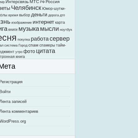
Интерсвязь
МТС
Россия
мир
РФ
Челябинск
веты
Юмор-шутки-
деньги
колы
выбор
время
дорога
дтп
знь
интернет
карта
изображение
ига
музыка
мысли
книги
ноутбук
есня
сервер
работа
покупка
спам
спамеры
тайм-
ал
система Город
цитата
фото
еджмент
утро
тронная книга
Мета
Регистрация
Войти
Лента записей
Лента комментариев
WordPress.org