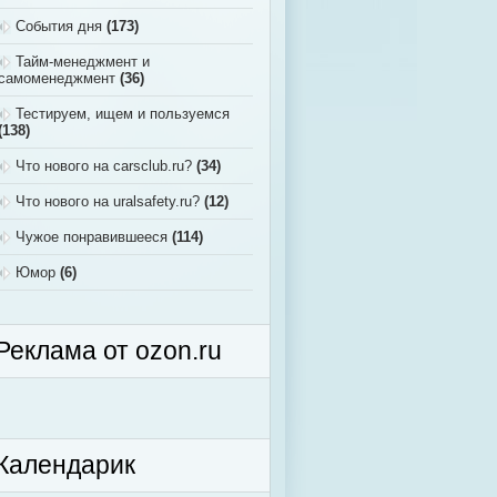
События дня
(173)
Тайм-менеджмент и
самоменеджмент
(36)
Тестируем, ищем и пользуемся
(138)
Что нового на carsclub.ru?
(34)
Что нового на uralsafety.ru?
(12)
Чужое понравившееся
(114)
Юмор
(6)
Реклама от ozon.ru
Календарик