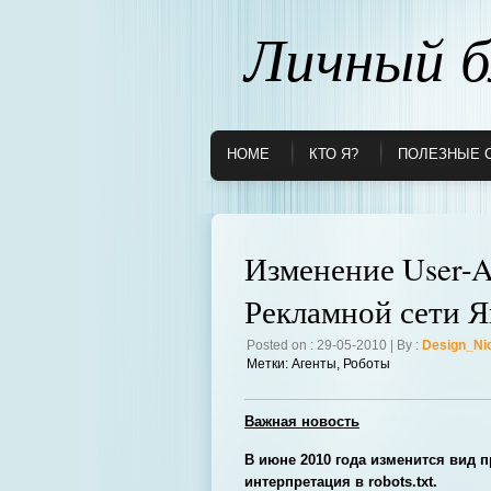
Личный б
HOME
КТО Я?
ПОЛЕЗНЫЕ 
Изменение User-A
Рекламной сети Я
Posted on : 29-05-2010 | By :
Design_Ni
Метки:
Агенты
,
Роботы
Важная новость
В июне 2010 года изменится вид п
интерпретация в robots.txt.