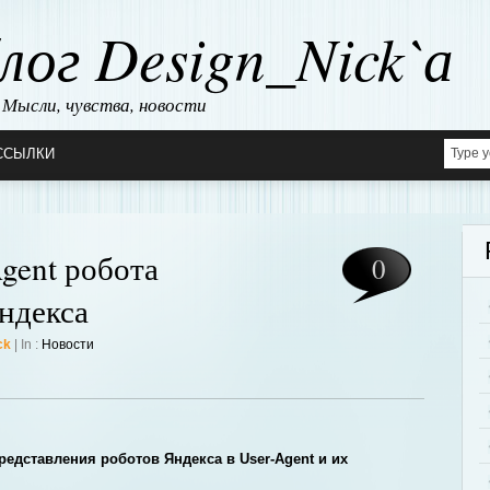
лог Design_Nick`а
Мысли, чувства, новости
ССЫЛКИ
gent робота
0
ндекса
ck
| In :
Новости
редставления роботов Яндекса в User-Agent и их