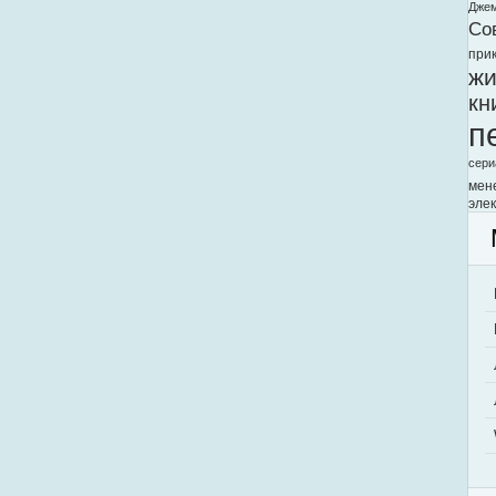
Дже
Со
при
жи
кн
п
сери
мен
элек