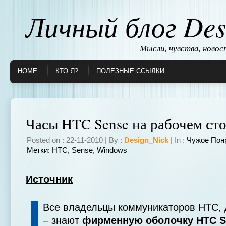
Личный блог Des
Мысли, чувства, ново
HOME
КТО Я?
ПОЛЕЗНЫЕ ССЫЛКИ
Часы HTC Sense на рабочем ст
Posted on : 22-11-2010 | By :
Design_Nick
| In :
Чужое Пон
Метки:
HTC
,
Sense
,
Windows
Источник
Все владельцы коммуникаторов HTC, д
– знают
фирменную оболочку HTC S