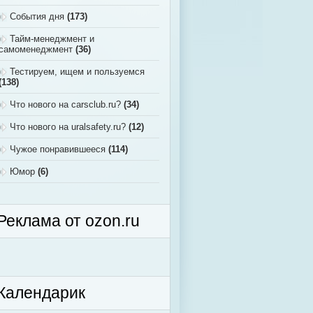
События дня
(173)
Тайм-менеджмент и
самоменеджмент
(36)
Тестируем, ищем и пользуемся
(138)
Что нового на carsclub.ru?
(34)
Что нового на uralsafety.ru?
(12)
Чужое понравившееся
(114)
Юмор
(6)
Реклама от ozon.ru
Календарик