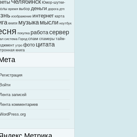
Челябинск
веты
Юмор-шутки-
деньги
колы
выбор
время
дорога
дтп
знь
интернет
карта
изображение
ига
музыка
мысли
книги
ноутбук
есня
сервер
работа
покупка
спам
спамеры
тайм-
ал
система Город
цитата
фото
еджмент
утро
тронная книга
Мета
Регистрация
Войти
Лента записей
Лента комментариев
WordPress.org
Яндекс.Метрика