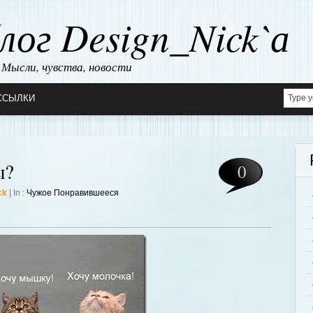
лог Design_Nick`а
Мысли, чувства, новости
ССЫЛКИ
ы?
0
ck
| In :
Чужое Понравившееся