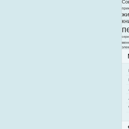
Со
при
жи
кн
п
сери
мен
элек