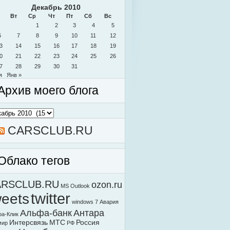
Декабрь 2010
Вт
Ср
Чт
Пт
Сб
Вс
1
2
3
4
5
6
7
8
9
10
11
12
3
14
15
16
17
18
19
0
21
22
23
24
25
26
7
28
29
30
31
я
Янв »
Архив моего блога
в
о
а
CARSCLUB.RU
Облако тегов
ARSCLUB.RU
ozon.ru
MS Outlook
weets
twitter
windows 7
Авария
Альфа-банк
Антара
а-Клик
Интерсвязь
МТС
Россия
мир
РФ