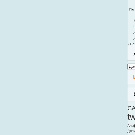
Пн
1
2
2
« Но
Архи
моег
блог
C
t
Альф
Дже