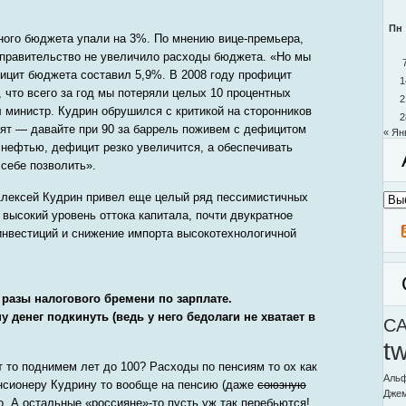
Пн
ного бюджета упали на 3%. По мнению вице-премьера,
 правительство не увеличило расходы бюджета. «Но мы
фицит бюджета составил 5,9%. В 2008 году профицит
1
 что всего за год мы потеряли целых 10 процентных
2
 министр. Кудрин обрушился с критикой на сторонников
2
ят — давайте при 90 за баррель поживем с дефицитом
« Ян
с нефтью, дефицит резко увеличится, а обеспечивать
себе позволить».
Алексей Кудрин привел еще целый ряд пессимистичных
Архи
моег
 высокий уровень оттока капитала, почти двукратное
блог
нвестиций и снижение импорта высокотехнологичной
 разы налогового бремени по зарплате.
денег подкинуть (ведь у него бедолаги не хватает в
C
t
т то поднимем лет до 100? Расходы по пенсиям то ох как
Альф
нсионеру Кудрину то вообще на пенсию (даже
союзную
Дже
до. А остальные «россияне»-то пусть уж так перебьются!