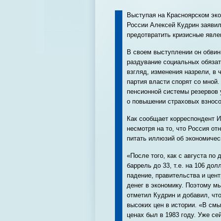
Выступая на Красноярском эк
России Алексей Кудрин заявил
предотвратить кризисные явл
В своем выступлении он обвини
раздувание социальных обязат
взгляд, изменения назрели, в 
партия власти спорят со мной
пенсионной системы резервов 
о повышении страховых взносо
Как сообщает корреспондент 
несмотря на то, что Россия от
питать иллюзий об экономичес
«После того, как с августа по
баррель до 33, т.е. на 106 до
падение, правительства и цен
денег в экономику. Поэтому м
отметил Кудрин и добавил, чт
высоких цен в истории. «В см
ценах был в 1983 году. Уже сей