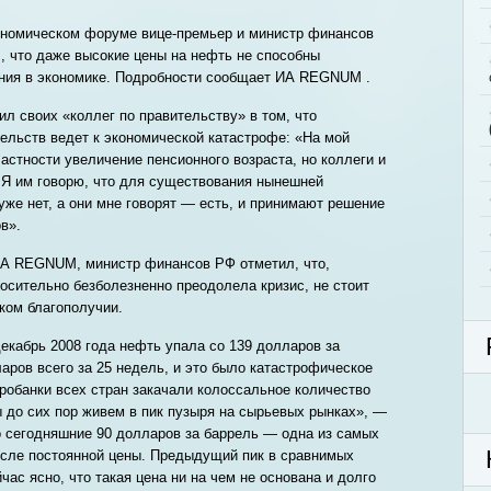
ономическом форуме вице-премьер и министр финансов
, что даже высокие цены на нефть не способны
ения в экономике. Подробности сообщает ИА REGNUM .
л своих «коллег по правительству» в том, что
ельств ведет к экономической катастрофе: «На мой
частности увеличение пенсионного возраста, но коллеги и
. Я им говорю, что для существования нынешней
уже нет, а они мне говорят — есть, и принимают решение
в».
ИА REGNUM, министр финансов РФ отметил, что,
носительно безболезненно преодолела кризис, не стоит
ком благополучии.
 декабрь 2008 года нефть упала со 139 долларов за
лларов всего за 25 недель, и это было катастрофическое
тробанки всех стран закачали колоссальное количество
ы до сих пор живем в пик пузыря на сырьевых рынках», —
о сегодняшние 90 долларов за баррель — одна из самых
ысле постоянной цены. Предыдущий пик в сравнимых
час ясно, что такая цена ни на чем не основана и долго