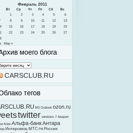
Февраль 2011
Вт
Ср
Чт
Пт
Сб
Вс
1
2
3
4
5
6
7
8
9
10
11
12
13
4
15
16
17
18
19
20
1
22
23
24
25
26
27
8
в
Мар »
Архив моего блога
в
о
а
CARSCLUB.RU
Облако тегов
ARSCLUB.RU
ozon.ru
MS Outlook
weets
twitter
windows 7
Авария
Альфа-банк
Антара
а-Клик
Интерсвязь
МТС
Россия
мир
РФ