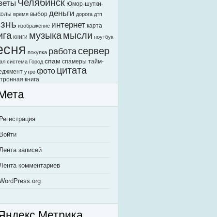
Челябинск
веты
Юмор-шутки-
деньги
колы
выбор
время
дорога
дтп
знь
интернет
карта
изображение
ига
музыка
мысли
книги
ноутбук
есня
сервер
работа
покупка
спам
спамеры
тайм-
ал
система Город
цитата
фото
еджмент
утро
тронная книга
Мета
Регистрация
Войти
Лента записей
Лента комментариев
WordPress.org
Яндекс.Метрика