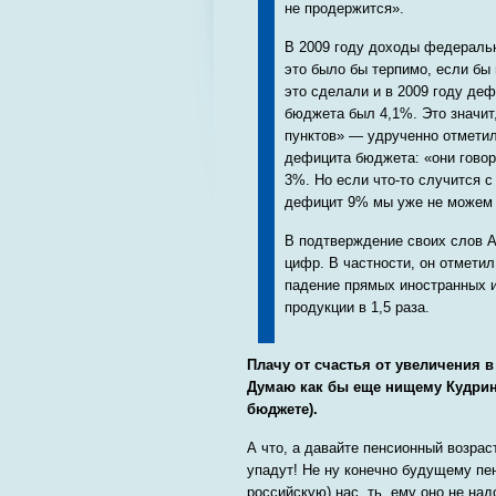
не продержится».
В 2009 году доходы федераль
это было бы терпимо, если бы
это сделали и в 2009 году де
бюджета был 4,1%. Это значит,
пунктов» — удрученно отметил
дефицита бюджета: «они говор
3%. Но если что-то случится 
дефицит 9% мы уже не можем 
В подтверждение своих слов 
цифр. В частности, он отметил
падение прямых иностранных и
продукции в 1,5 раза.
Плачу от счастья от увеличения в
Думаю как бы еще нищему Кудрину 
бюджете).
А что, а давайте пенсионный возрас
упадут! Не ну конечно будущему пе
российскую) нас..ть, ему оно не на