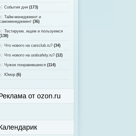
События дня
(173)
Тайм-менеджмент и
самоменеджмент
(36)
Тестируем, ищем и пользуемся
(138)
Что нового на carsclub.ru?
(34)
Что нового на uralsafety.ru?
(12)
Чужое понравившееся
(114)
Юмор
(6)
Реклама от ozon.ru
Календарик