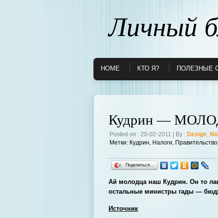
Личный б
HOME
КТО Я?
ПОЛЕЗНЫЕ 
Кудрин — МОЛО
Posted on : 20-02-2011 | By :
Design_Ni
Метки:
Кудрин
,
Налоги
,
Правительство
Поделиться…
Ай молодца наш Кудрин. Он то лап
остальные министры гады — бюд
Источник