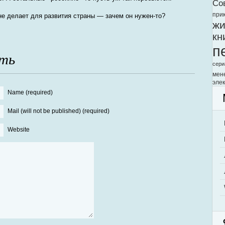
Со
при
не делает для развития страны — зачем он нужен-то?
жи
кн
п
ть
сери
мен
элек
Name (required)
Mail (will not be published) (required)
Website