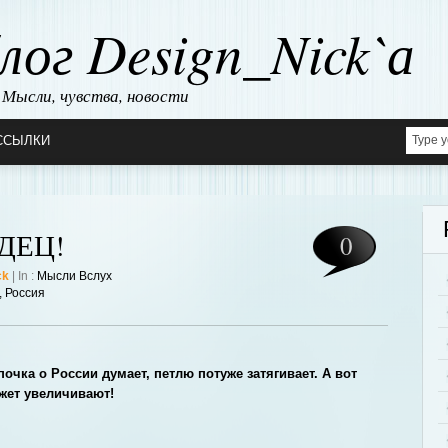
лог Design_Nick`а
Мысли, чувства, новости
ССЫЛКИ
ДЕЦ!
0
ck
| In :
Мысли Вслух
,
Россия
очка о России думает, петлю потуже затягивает. А вот
жет увеличивают!