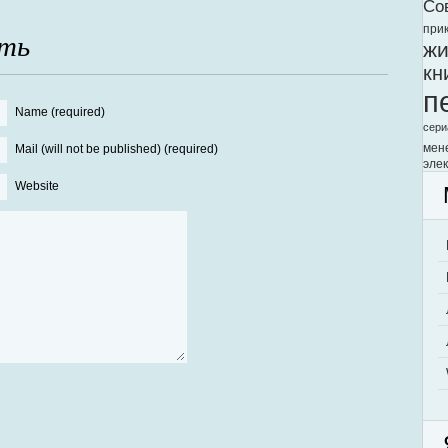
Со
при
ть
жи
кн
п
Name (required)
сери
мен
Mail (will not be published) (required)
элек
Website