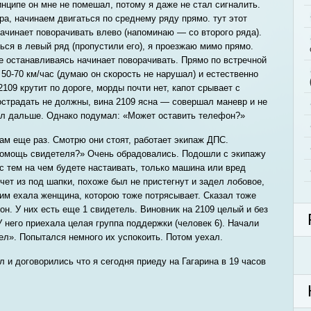
инципе он мне не помешал, потому я даже не стал сигналить.
а, начинаем двигаться по среднему ряду прямо. тут этот
ачинает поворачивать влево (напоминаю — со второго ряда).
ься в левый ряд (пропустили его), я проезжаю мимо прямо.
не останавливаясь начинает поворачивать. Прямо по встречной
50-70 км/час (думаю он скорость не нарушал) и естественно
109 крутит по дороге, морды почти нет, капот срывает с
острадать не должны, вина 2109 ясна — совершал маневр и не
ал дальше. Однако подумал: «Может оставить телефон?»
ам еще раз. Смотрю они стоят, работает экипаж ДПС.
помощь свидетеля?» Очень обрадовались. Подошли с экипажу
с тем на чем будете настаивать, только машина или вред
ечет из под шапки, похоже был не пристегнут и задел лобовое,
ним ехала женщина, которою тоже потрясывает. Сказал тоже
н. У них есть еще 1 свидетель. Виновник на 2109 целый и без
 него приехала целая группа поддержки (человек 6). Начали
тел». Попытался немного их успокоить. Потом уехал.
 и договорились что я сегодня приеду на Гагарина в 19 часов