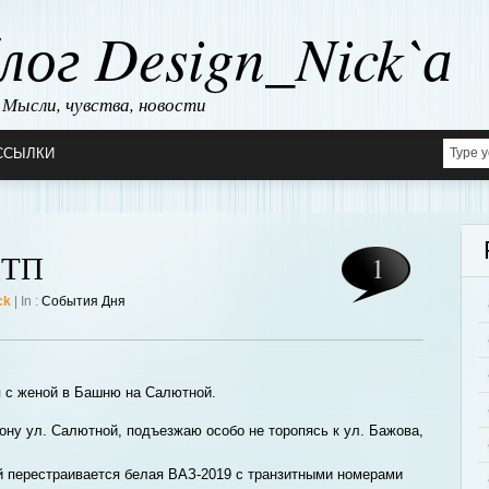
лог Design_Nick`а
Мысли, чувства, новости
ССЫЛКИ
ДТП
1
ck
| In :
События Дня
я с женой в Башню на Салютной.
рону ул. Салютной, подъезжаю особо не торопясь к ул. Бажова,
ой перестраивается белая ВАЗ-2019 с транзитными номерами