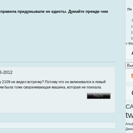
Пн
 правила придумывали не идиоты. Думайте прежде чем
1
1
2
« Фе
Архи
моег
блог
3-2012
у 2109 не видел встречку? Потому что он вклинивался в левый
ним была тоже сворачивающая машина, которая не поехала.
C
t
Альф
Дже