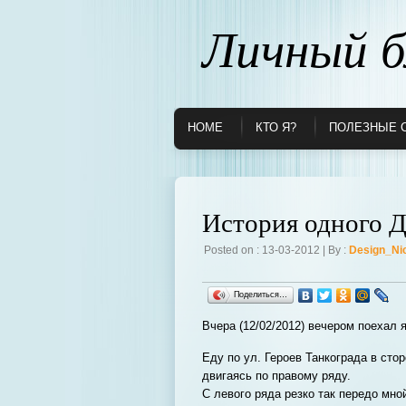
Личный б
HOME
КТО Я?
ПОЛЕЗНЫЕ 
История одного 
Posted on : 13-03-2012 | By :
Design_Ni
Поделиться…
Вчера (12/02/2012) вечером поехал 
Еду по ул. Героев Танкограда в сто
двигаясь по правому ряду.
С левого ряда резко так передо мн