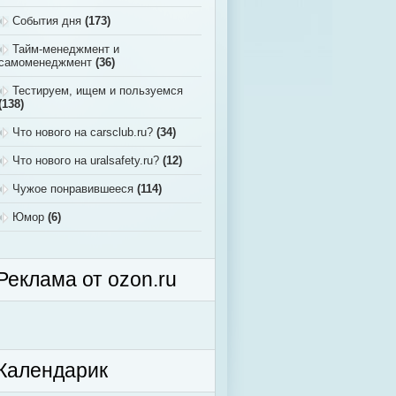
События дня
(173)
Тайм-менеджмент и
самоменеджмент
(36)
Тестируем, ищем и пользуемся
(138)
Что нового на carsclub.ru?
(34)
Что нового на uralsafety.ru?
(12)
Чужое понравившееся
(114)
Юмор
(6)
Реклама от ozon.ru
Календарик