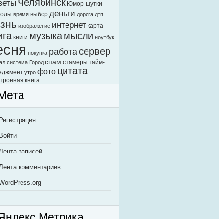
Челябинск
веты
Юмор-шутки-
деньги
колы
выбор
время
дорога
дтп
знь
интернет
карта
изображение
ига
музыка
мысли
книги
ноутбук
есня
сервер
работа
покупка
спам
спамеры
тайм-
ал
система Город
цитата
фото
еджмент
утро
тронная книга
Мета
Регистрация
Войти
Лента записей
Лента комментариев
WordPress.org
Яндекс.Метрика