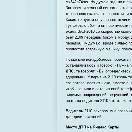
мх342в74rus. Ну думаю гад, но в пр
Загорается зеленый сигнал светофор
«красавец» включает поворотник и н
Каким то чудом он успевает вклинит
Тут смотрю вбок, а он практически 
ехала ВАЗ-2010 со скоростью около 
бьет 2109 передним боком в морду. 2
передка. Ну думаю, вроде сильно п
пропустил встречную машину, поех
Позже мне понадобилось проехать т
останавливаюсь и говорю: «Нужна 
ДПС, те говорят: «Вы определитесь 
здоровью». У парня на 2110 кровь т
его потрясывает от шока, вместе с 
чтобы решили и оставил свой телефо
видимых повреждений, не русский. У
орать на водителя 2110 что тот «ле
Водитель 2110 вечером мне позвонил
для дачи показаний.
Место ДТП на Яндекс.Карты