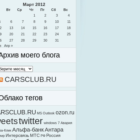
Март 2012
Вт
Ср
Чт
Пт
Сб
Вс
1
2
3
4
5
6
7
8
9
10
11
2
13
14
15
16
17
18
9
20
21
22
23
24
25
6
27
28
29
30
31
в
Апр »
Архив моего блога
в
о
а
CARSCLUB.RU
Облако тегов
ARSCLUB.RU
ozon.ru
MS Outlook
weets
twitter
windows 7
Авария
Альфа-банк
Антара
а-Клик
Интерсвязь
МТС
Россия
мир
РФ