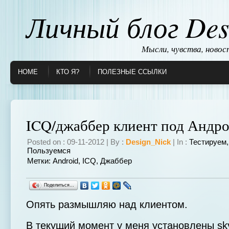
Личный блог Des
Мысли, чувства, ново
HOME
КТО Я?
ПОЛЕЗНЫЕ ССЫЛКИ
ICQ/джаббер клиент под Андр
Posted on : 09-11-2012 | By :
Design_Nick
| In :
Тестируем
Пользуемся
Метки:
Android
,
ICQ
,
Джаббер
Поделиться…
Опять размышляю над клиентом.
В текущий момент у меня установлены sky