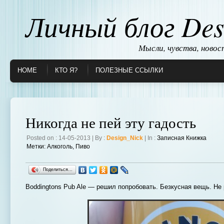
Личный блог Des
Мысли, чувства, ново
HOME
КТО Я?
ПОЛЕЗНЫЕ ССЫЛКИ
Никогда не пей эту гадость
Posted on : 14-05-2013 | By :
Design_Nick
| In :
Записная Книжка
Метки:
Алкоголь
,
Пиво
Поделиться…
Boddingtons Pub Ale — решил попробовать. Безкусная вещь. Не