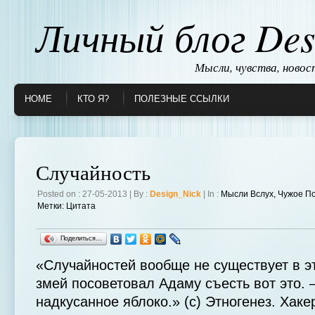
Личный блог Des
Мысли, чувства, ново
HOME
КТО Я?
ПОЛЕЗНЫЕ ССЫЛКИ
Случайность
Posted on : 27-05-2013 | By :
Design_Nick
| In :
Мысли Вслух
,
Чужое П
Метки:
Цитата
Поделиться…
«Случайностей вообще не существует в эт
змей посоветовал Адаму съесть вот это.
надкусанное яблоко.» (c) Этногенез. Хаке