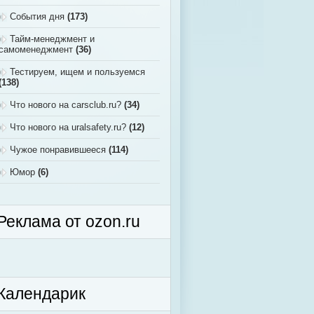
События дня
(173)
Тайм-менеджмент и
самоменеджмент
(36)
Тестируем, ищем и пользуемся
(138)
Что нового на carsclub.ru?
(34)
Что нового на uralsafety.ru?
(12)
Чужое понравившееся
(114)
Юмор
(6)
Реклама от ozon.ru
Календарик