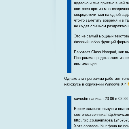
чудесно и мне приятно в ней п
настроен против многозадачно
сосредоточиться на одной зада
что-то заметить вовремя и в т
не будет слишком раздражающе
Это не самый мощный текстовы
базовый набор функций форма
Работает Glass Notepad, как в
Программа представляет из се
инсталляции.
Однако эта программа работает толь
нахожусь в окружении Windows XP
savostin написал 23.06 в 03:33
Берем замечательную и полез
соотечественника http://www.an
http://pic.co.ua/images/124576
Хотя согласен blur фона не п