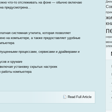
Дже
нужно что-то отслеживать на фоне — обычно включаю
Со
она предусмотрена…
при
жи
кн
п
латная системная утилита, которая позволяет
сери
щено на компьютере, а также предоставляет удобные
мен
омпьютера
элек
запущенными процессами, сервисами и драйверами и
усов и spyware
, включая установку скрытых настроек
 и работы компьютера
Read Full Article