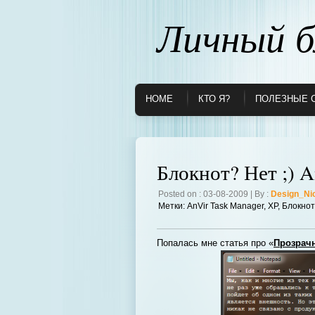
Личный б
HOME
КТО Я?
ПОЛЕЗНЫЕ 
Блокнот? Нет ;) A
Posted on : 03-08-2009 | By :
Design_Ni
Метки:
AnVir Task Manager
,
XP
,
Блокнот
Попалась мне статья про «
Прозрачн