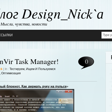
лог Design_Nick`а
Мысли, чувства, новости
ССЫЛКИ
nVir Task Manager!
0
ck
| In :
Тестируем, Ищем И Пользуемся
,
Оптимизация
ый блокнот. Как держать руку на пульсе
»