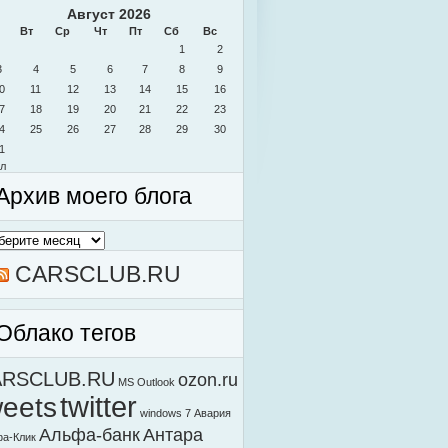
Август 2026
Вт
Ср
Чт
Пт
Сб
Вс
1
2
3
4
5
6
7
8
9
0
11
12
13
14
15
16
7
18
19
20
21
22
23
4
25
26
27
28
29
30
1
л
Архив моего блога
в
о
а
CARSCLUB.RU
Облако тегов
ARSCLUB.RU
ozon.ru
MS Outlook
weets
twitter
windows 7
Авария
Альфа-банк
Антара
а-Клик