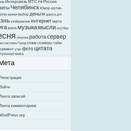
Интерсвязь
МТС
Россия
мир
РФ
Челябинск
веты
Юмор-шутки-
деньги
колы
выбор
время
дорога
дтп
знь
интернет
карта
изображение
ига
музыка
мысли
книги
ноутбук
есня
сервер
работа
покупка
спам
спамеры
тайм-
ал
система Город
цитата
фото
еджмент
утро
тронная книга
Мета
Регистрация
Войти
Лента записей
Лента комментариев
WordPress.org