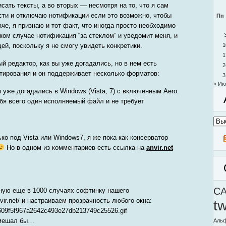
исать тексты, а во вторых — несмотря на то, что я сам
сти и отключаю нотификации если это возможно, чтобы
Пн
че, я признаю и тот факт, что иногда просто необходимо
аком случае нотификация “за стеклом” и уведомит меня, и
й, поскольку я не смогу увидеть конкретики.
1
1
й редактор, как вы уже догадались, но в нем есть
2
тирования и он поддерживает несколько форматов:
3
« Ию
ы уже догадались в Windows (Vista, 7) с включенным Aero.
бя всего один исполняемый файл и не требует
Архи
моег
блог
ко под Vista или Windows7, я же пока как консерватор
Но в одном из комментариев есть ссылка на
anvir.net
C
ную еще в 1000 случаях софтинку нашего
vir.net/ и настраиваем прозрачность любого окна:
t
7609f5f967a2642c493e27db213749c25526.gif
омешал бы…
Альф