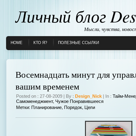
Личный блог Des
Мысли, чувства, ново
HOME
КТО Я?
ПОЛЕЗНЫЕ ССЫЛКИ
Восемнадцать минут для управ
вашим временем
Posted on : 27-08-2009 | By :
Design_Nick
| In :
Тайм-Мене
Самоменеджмент
,
Чужое Понравившееся
Метки:
Планирование
,
Порядок
,
Цели