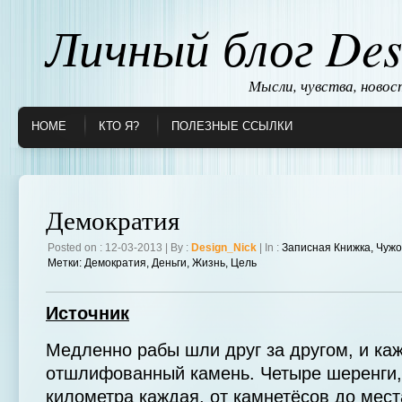
Личный блог Des
Мысли, чувства, ново
HOME
КТО Я?
ПОЛЕЗНЫЕ ССЫЛКИ
Демократия
Posted on : 12-03-2013 | By :
Design_Nick
| In :
Записная Книжка
,
Чужо
Метки:
Демократия
,
Деньги
,
Жизнь
,
Цель
Источник
Медленно рабы шли друг за другом, и ка
отшлифованный камень. Четыре шеренги,
километра каждая, от камнетёсов до мест