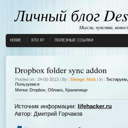
Личный блог Des
Мысли, чувства, ново
HOME
КТО Я?
ПОЛЕЗНЫЕ ССЫЛКИ
Dropbox folder sync addon
Posted on : 24-05-2013 | By :
Design_Nick
| In :
Тестируем
Пользуемся
Метки:
Dropbox
,
Облако
,
Хранилище
Источник информации:
lifehacker.ru
Автор: Дмитрий Горчаков