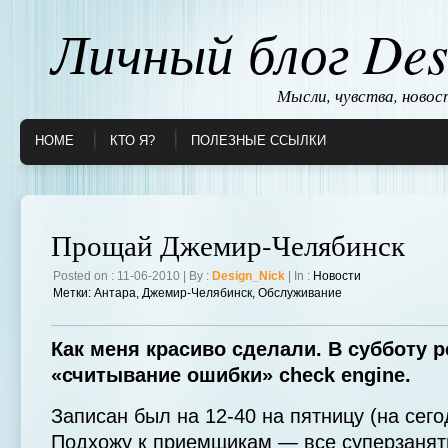
Личный блог Des
Мысли, чувства, ново
HOME
КТО Я?
ПОЛЕЗНЫЕ ССЫЛКИ
Прощай Джемир-Челябинск
Posted on : 11-06-2010 | By :
Design_Nick
| In :
Новости
Метки:
Антара
,
Джемир-Челябинск
,
Обслуживание
Как меня красиво сделали. В субботу 
«считывание ошибки» check engine.
Записан был на 12-40 на пятницу (на сего
Подхожу к приемщикам — все суперзаняты