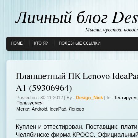
Личный блог Des
Мысли, чувства, ново
HOME
КТО Я?
ПОЛЕЗНЫЕ ССЫЛКИ
Планшетный ПК Lenovo IdeaPad
A1 (59306964)
Posted on : 30-11-2012 | By :
Design_Nick
| In :
Тестируем
Пользуемся
Метки:
Android
,
IdeaPad
,
Леново
Куплен и оттестирован. Поставщик: плат
Челябинске фирма КРОСС. Официальны