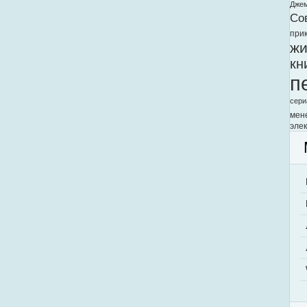
Дже
Со
при
жи
кн
п
сери
мен
элек