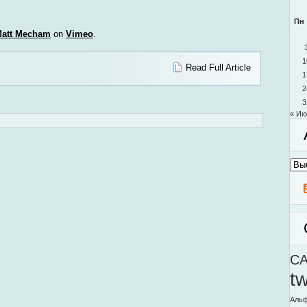
Пн
att Mecham
on
Vimeo
.
1
Read Full Article
1
2
3
« Ию
Архи
моег
блог
C
t
Альф