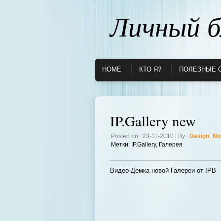
Личный б
HOME
КТО Я?
ПОЛЕЗНЫЕ 
IP.Gallery new
Posted on : 23-11-2010 | By :
Design_Ni
Метки:
IP.Gallery
,
Галерея
Видео-Демка новой Галереи от IPB