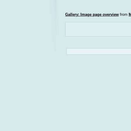
Gallery: Image page overview
from
M