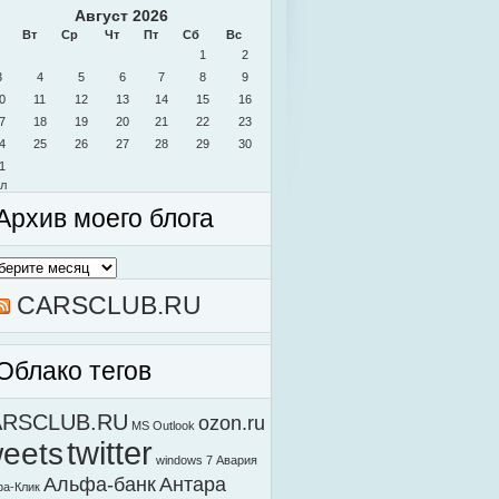
Август 2026
Вт
Ср
Чт
Пт
Сб
Вс
1
2
3
4
5
6
7
8
9
0
11
12
13
14
15
16
7
18
19
20
21
22
23
4
25
26
27
28
29
30
1
л
Архив моего блога
в
о
а
CARSCLUB.RU
Облако тегов
ARSCLUB.RU
ozon.ru
MS Outlook
weets
twitter
windows 7
Авария
Альфа-банк
Антара
а-Клик