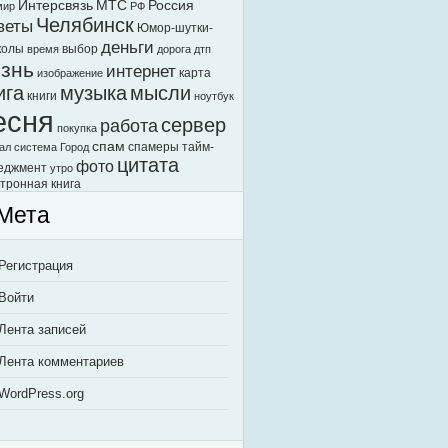
Интерсвязь
МТС
Россия
мир
РФ
Челябинск
веты
Юмор-шутки-
деньги
колы
выбор
время
дорога
дтп
знь
интернет
карта
изображение
ига
музыка
мысли
книги
ноутбук
есня
сервер
работа
покупка
спам
спамеры
тайм-
ал
система Город
цитата
фото
еджмент
утро
тронная книга
Мета
Регистрация
Войти
Лента записей
Лента комментариев
WordPress.org