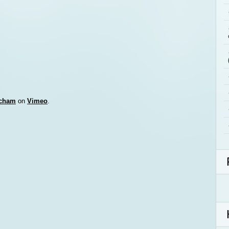
echam
on
Vimeo
.