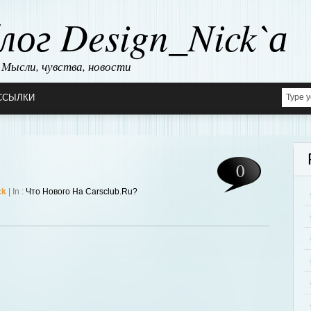
лог Design_Nick`а
Мысли, чувства, новости
ССЫЛКИ
0
ck
| In :
Что Нового На Carsclub.ru?