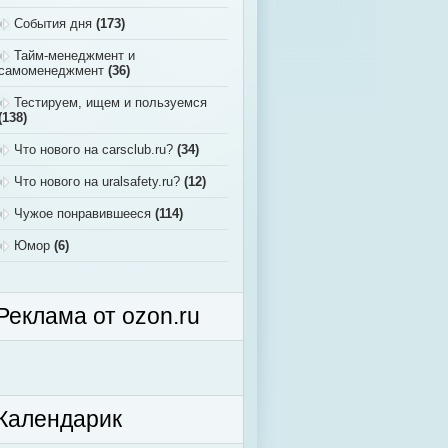
События дня
(173)
Тайм-менеджмент и
самоменеджмент
(36)
Тестируем, ищем и пользуемся
(138)
Что нового на carsclub.ru?
(34)
Что нового на uralsafety.ru?
(12)
Чужое понравившееся
(114)
Юмор
(6)
Реклама от ozon.ru
Календарик