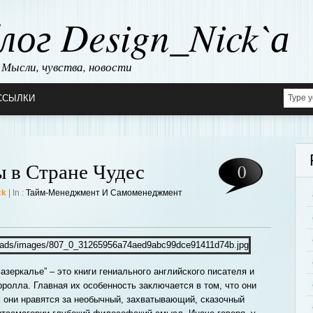
лог Design_Nick`а
Мысли, чувства, новости
ССЫЛКИ
ы в Стране Чудес
0
ck
| In :
Тайм-Менеджмент И Самоменеджмент
Зазеркалье” – это книги гениального английского писателя и
олла. Главная их особенность заключается в том, что они
 они нравятся за необычный, захватывающий, сказочный