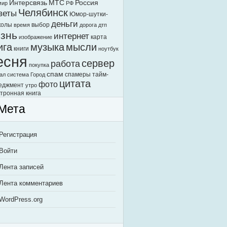
Интерсвязь
МТС
Россия
мир
РФ
Челябинск
веты
Юмор-шутки-
деньги
колы
выбор
время
дорога
дтп
знь
интернет
карта
изображение
ига
музыка
мысли
книги
ноутбук
есня
сервер
работа
покупка
спам
спамеры
тайм-
ал
система Город
цитата
фото
еджмент
утро
тронная книга
Мета
Регистрация
Войти
Лента записей
Лента комментариев
WordPress.org