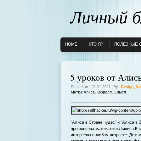
Личный б
HOME
КТО Я?
ПОЛЕЗНЫЕ 
5 уроков от Алис
Posted on : 12-01-2011 | By :
Design_Ni
Метки:
Алиса
,
Кэрролл
,
Смысл
“Алиса в Стране чудес” и “Алиса в 
профессора математики Льюиса Кэрр
интересны в любом возрасте. Детям