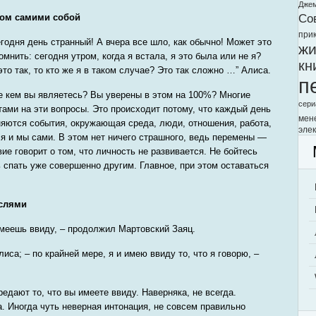
Дже
Со
том самими собой
при
егодня день странный! А вчера все шло, как обычно! Может это
жи
омнить: сегодня утром, когда я встала, я это была или не я?
кн
это так, то кто же я в таком случае? Это так сложно …” Алиса.
п
е кем вы являетесь? Вы уверены в этом на 100%? Многие
сери
тами на эти вопросы. Это происходит потому, что каждый день
мен
няются события, окружающая среда, люди, отношения, работа,
элек
я и мы сами. В этом нет ничего страшного, ведь перемены —
вие говорит о том, что личность не развивается. Не бойтесь
 спать уже совершенно другим. Главное, при этом оставаться
ыслями
 имеешь ввиду, – продолжил Мартовский Заяц.
иса; – по крайней мере, я и имею ввиду то, что я говорю, –
едают то, что вы имеете ввиду. Наверняка, не всегда.
. Иногда чуть неверная интонация, не совсем правильно