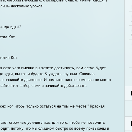
нтасмагории глубокий философский смысл. Иначе говоря, у
 лишь несколько уроков:
тсюда идти?
етил Кот.
метил Кот.
знаете чего именно вы хотите достигнуть, вам легче будет
да идти, вы так и будете блуждать кругами. Сначала
ле начинайте движение. И помните: никто кроме вас не может
лайте этот выбор сами и начинайте действовать.
сех ног, чтобы только остаться на том же месте!” Красная
гают огромные усилия лишь для того, чтобы не позволить
ходит, потому что мы слишком быстро ко всему привыкаем и