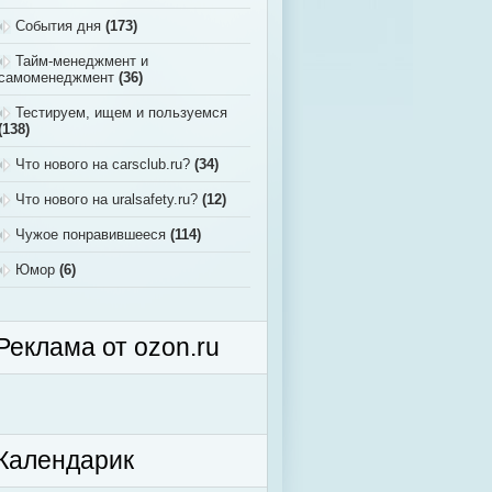
События дня
(173)
Тайм-менеджмент и
самоменеджмент
(36)
Тестируем, ищем и пользуемся
(138)
Что нового на carsclub.ru?
(34)
Что нового на uralsafety.ru?
(12)
Чужое понравившееся
(114)
Юмор
(6)
Реклама от ozon.ru
Календарик