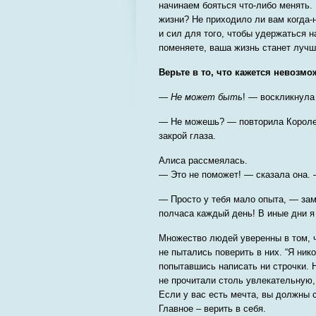
начинаем бояться что-либо менять.
жизни? Не приходило ли вам когда-
и сил для того, чтобы удержаться 
поменяете, ваша жизнь станет лучш
Верьте в то, что кажется невозм
—
Не может быть
! — воскликнула
— Не можешь? — повторила Королев
закрой глаза.
Алиса рассмеялась.
— Это не поможет! — сказала она. 
— Просто у тебя мало опыта, — зам
полчаса каждый день! В иные дни я
Множество людей уверенны в том, ч
не пытались поверить в них. “Я нико
попытавшись написать ни строчки. 
не прочитали столь увлекательную, 
Если у вас есть мечта, вы должны 
Главное – верить в себя.