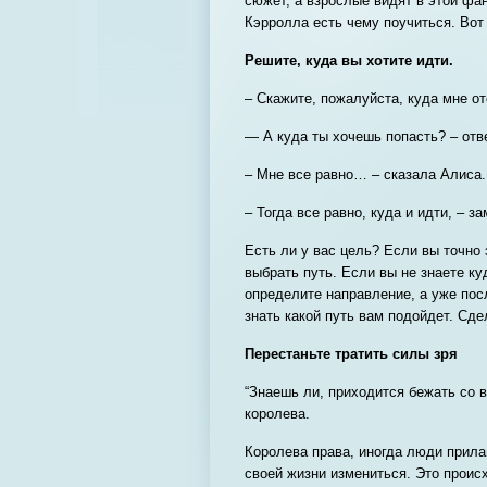
сюжет, а взрослые видят в этой фа
Кэрролла есть чему поучиться. Вот
Решите, куда вы хотите идти.
– Скажите, пожалуйста, куда мне о
— А куда ты хочешь попасть? – отв
– Мне все равно… – сказала Алиса.
– Тогда все равно, куда и идти, – за
Есть ли у вас цель? Если вы точно 
выбрать путь. Если вы не знаете ку
определите направление, а уже пос
знать какой путь вам подойдет. Сде
Перестаньте тратить силы зря
“Знаешь ли, приходится бежать со в
королева.
Королева права, иногда люди прила
своей жизни измениться. Это проис