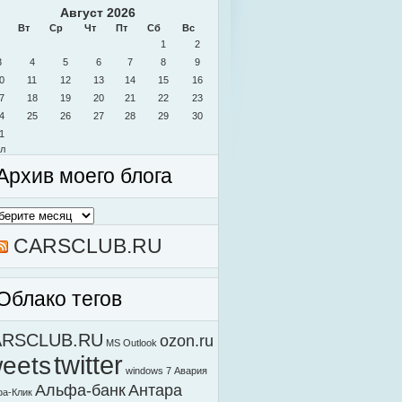
Август 2026
Вт
Ср
Чт
Пт
Сб
Вс
1
2
3
4
5
6
7
8
9
0
11
12
13
14
15
16
7
18
19
20
21
22
23
4
25
26
27
28
29
30
1
л
Архив моего блога
в
о
а
CARSCLUB.RU
Облако тегов
ARSCLUB.RU
ozon.ru
MS Outlook
weets
twitter
windows 7
Авария
Альфа-банк
Антара
а-Клик