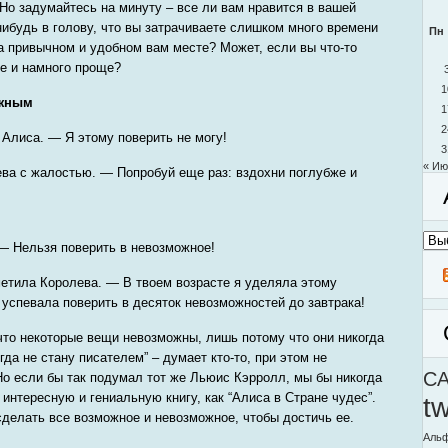
 Но задумайтесь на минуту – все ли вам нравится в вашей
нибудь в голову, что вы затрачиваете слишком много времени
Пн
на привычном и удобном вам месте? Может, если вы что-то
е и намного проще?
1
ожным
1
2
 Алиса. — Я этому поверить не могу!
3
« Ию
а с жалостью. — Попробуй еще раз: вздохни поглубже и
Архи
— Нельзя поверить в невозможное!
моег
блог
етила Королева. — В твоем возрасте я уделяла этому
 успевала поверить в десяток невозможностей до завтрака!
то некоторые вещи невозможны, лишь потому что они никогда
гда не стану писателем” – думает кто-то, при этом не
C
Но если бы так подумал тот же Льюис Кэрролл, мы бы никогда
интересную и гениальную книгу, как “Алиса в Стране чудес”.
t
сделать все возможное и невозможное, чтобы достичь ее.
Альф