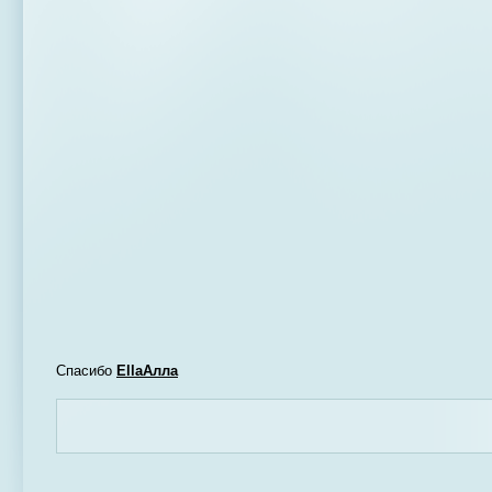
Спасибо
EllaАлла