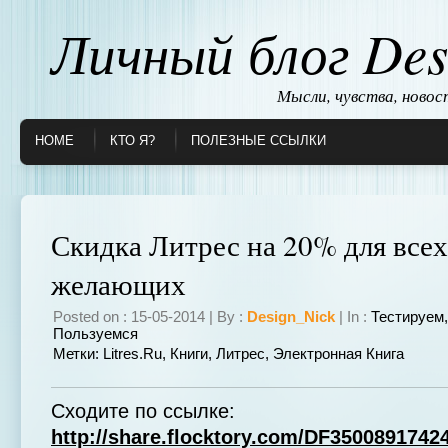
Личный блог Des
Мысли, чувства, ново
HOME
КТО Я?
ПОЛЕЗНЫЕ ССЫЛКИ
Скидка Литрес на 20% для всех
желающих
Posted on : 15-05-2014 | By :
Design_Nick
| In :
Тестируем
Пользуемся
Метки:
Litres.ru
,
Книги
,
Литрес
,
Электронная Книга
Сходите по ссылке:
http://share.flocktory.com/DF3500891742