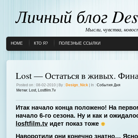
Личный блог Des
Мысли, чувства, ново
HOME
КТО Я?
ПОЛЕЗНЫЕ ССЫЛКИ
Lost — Остаться в живых. Фин
Posted on : 08-02-2010 | By :
Design_Nick
| In :
События Дня
Метки:
Lost
,
Lostfilm.tv
Итак начало конца положено! На перво
начало 6-го сезона. Ну и как и ожидало
losftfilm.tv
идет показ тоже
Наворотили они конечно знатно… Ясно