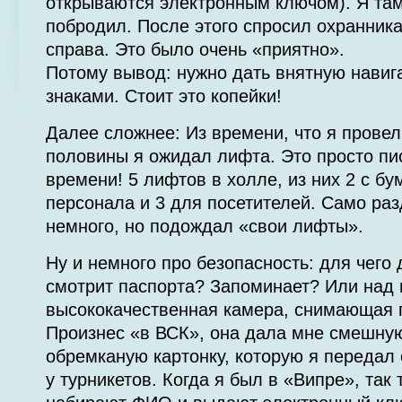
открываются электронным ключом). Я та
побродил. После этого спросил охранника
справа. Это было очень «приятно».
Потому вывод: нужно дать внятную навиг
знаками. Стоит это копейки!
Далее сложнее: Из времени, что я прове
половины я ожидал лифта. Это просто пи
времени! 5 лифтов в холле, из них 2 с бу
персонала и 3 для посетителей. Само раз
немного, но подождал «свои лифты».
Ну и немного про безопасность: для чего
смотрит паспорта? Запоминает? Или над 
высококачественная камера, снимающая 
Произнес «в ВСК», она дала мне смешну
обремканую картонку, которую я передал
у турникетов. Когда я был в «Випре», так