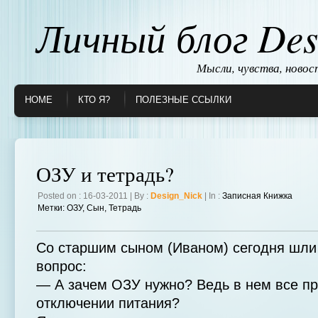
Личный блог Des
Мысли, чувства, ново
HOME
КТО Я?
ПОЛЕЗНЫЕ ССЫЛКИ
ОЗУ и тетрадь?
Posted on : 16-03-2011 | By :
Design_Nick
| In :
Записная Книжка
Метки:
ОЗУ
,
Сын
,
Тетрадь
Со старшим сыном (Иваном) сегодня шли 
вопрос:
— А зачем ОЗУ нужно? Ведь в нем все пр
отключении питания?