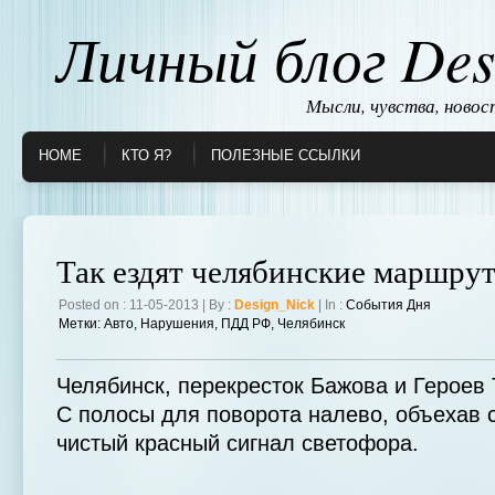
Личный блог Des
Мысли, чувства, ново
HOME
КТО Я?
ПОЛЕЗНЫЕ ССЫЛКИ
Так ездят челябинские маршру
Posted on : 11-05-2013 | By :
Design_Nick
| In :
События Дня
Метки:
Авто
,
Нарушения
,
ПДД РФ
,
Челябинск
Челябинск, перекресток Бажова и Героев 
С полосы для поворота налево, объехав
чистый красный сигнал светофора.