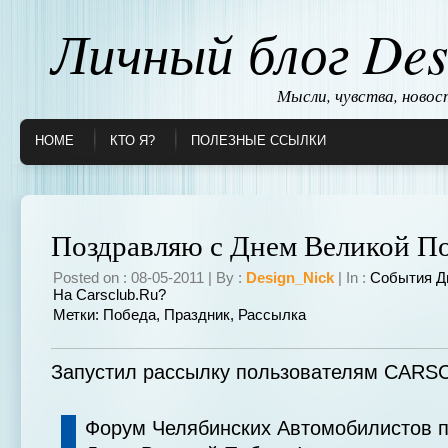
Личный блог Des
Мысли, чувства, ново
HOME
КТО Я?
ПОЛЕЗНЫЕ ССЫЛКИ
Поздравляю с Днем Великой П
Posted on : 08-05-2011 | By :
Design_Nick
| In :
События Д
На Carsclub.ru?
Метки:
Победа
,
Праздник
,
Рассылка
Запустил рассылку пользователям CARS
Форум Челябинских Автомобилистов п