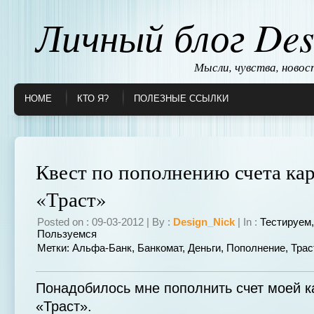
Личный блог Des
Мысли, чувства, ново
HOME
КТО Я?
ПОЛЕЗНЫЕ ССЫЛКИ
Квест по пополнению счета ка
«Траст»
Posted on : 09-03-2012 | By :
Design_Nick
| In :
Тестируем
Пользуемся
Метки:
Альфа-Банк
,
Банкомат
,
Деньги
,
Пополнение
,
Трас
Понадобилось мне пополнить счет моей к
«Траст».