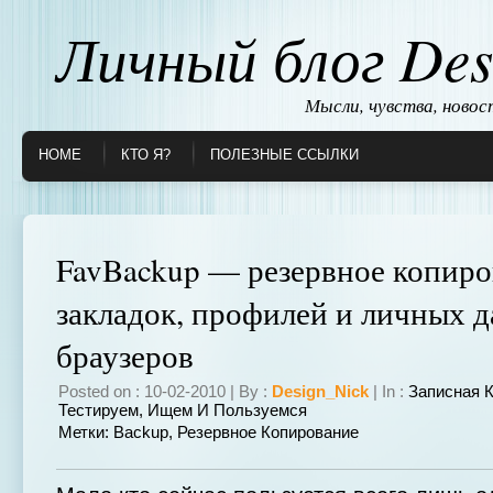
Личный блог Des
Мысли, чувства, ново
HOME
КТО Я?
ПОЛЕЗНЫЕ ССЫЛКИ
FavBackup — резервное копир
закладок, профилей и личных 
браузеров
Posted on : 10-02-2010 | By :
Design_Nick
| In :
Записная 
Тестируем, Ищем И Пользуемся
Метки:
Backup
,
Резервное Копирование