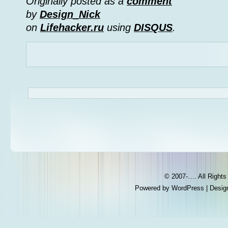
Originally posted as a
comment
by
Design_Nick
on
Lifehacker.ru
using
DISQUS
.
© 2007-…. All Right
Powered by
WordPress
| Desig