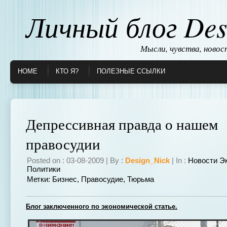
Личный блог Des
Мысли, чувства, ново
HOME
КТО Я?
ПОЛЕЗНЫЕ ССЫЛКИ
Депрессивная правда о нашем
правосудии
Posted on : 03-08-2009 | By :
Design_Nick
| In :
Новости Э
Политики
Метки:
Бизнес
,
Правосудие
,
Тюрьма
Блог заключенного по экономической статье.