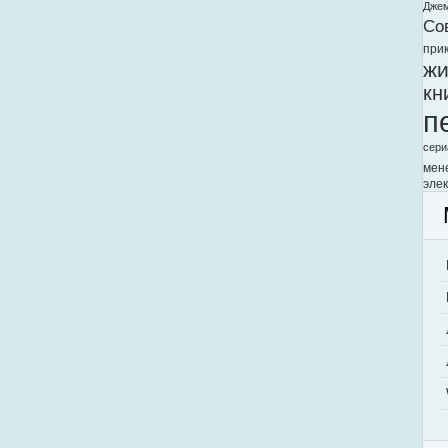
Дже
Со
при
жи
кн
п
сери
мен
элек