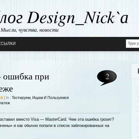
лог Design_Nick`а
Мысли, чувства, новости
ССЫЛКИ
— ошибка при
2
еже
ck
| In :
Тестируем, Ищем И Пользуемся
латеж
оставил вместо Visa — MasterCard. Чем эта ошибка грозит?
чены» и как обычно попали в список заблокированных на