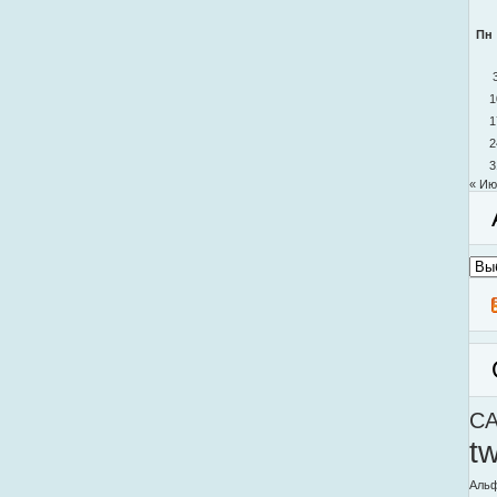
Пн
1
1
2
3
« Ию
Архи
моег
блог
C
t
Альф