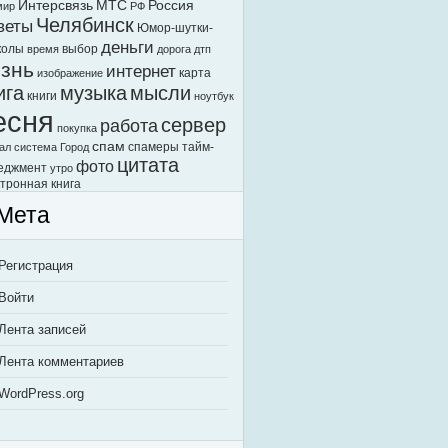
Интерсвязь
МТС
Россия
мир
РФ
Челябинск
веты
Юмор-шутки-
деньги
колы
выбор
время
дорога
дтп
знь
интернет
карта
изображение
ига
музыка
мысли
книги
ноутбук
есня
сервер
работа
покупка
спам
спамеры
тайм-
ал
система Город
цитата
фото
еджмент
утро
тронная книга
Мета
Регистрация
Войти
Лента записей
Лента комментариев
WordPress.org