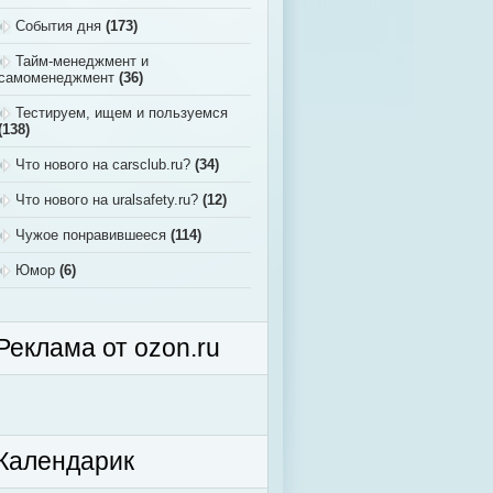
События дня
(173)
Тайм-менеджмент и
самоменеджмент
(36)
Тестируем, ищем и пользуемся
(138)
Что нового на carsclub.ru?
(34)
Что нового на uralsafety.ru?
(12)
Чужое понравившееся
(114)
Юмор
(6)
Реклама от ozon.ru
Календарик