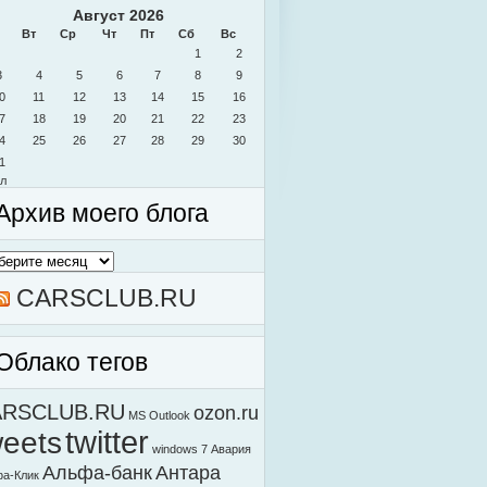
Август 2026
Вт
Ср
Чт
Пт
Сб
Вс
1
2
3
4
5
6
7
8
9
0
11
12
13
14
15
16
7
18
19
20
21
22
23
4
25
26
27
28
29
30
1
л
Архив моего блога
в
о
а
CARSCLUB.RU
Облако тегов
ARSCLUB.RU
ozon.ru
MS Outlook
weets
twitter
windows 7
Авария
Альфа-банк
Антара
а-Клик