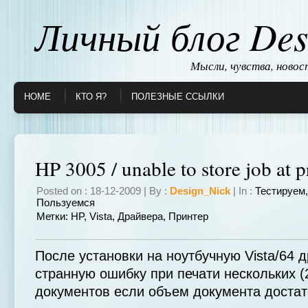
Личный блог Des
Мысли, чувства, ново
HOME
КТО Я?
ПОЛЕЗНЫЕ ССЫЛКИ
HP 3005 / unable to store job at p
Posted on : 18-12-2009 | By :
Design_Nick
| In :
Тестируем
Пользуемся
Метки:
HP
,
Vista
,
Драйвера
,
Принтер
После установки на ноутбучную Vista/64 
странную ошибку при печати нескольких (
документов если объем документа доста