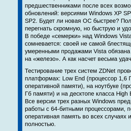
предшественниками после всех возм
обновлений: версиями Windows XP SP3
SP2. Будет ли новая ОС быстрее? Пол
перегнать скромную, но быструю и у
В победе «семерки» над Windows Vista
сомневается: своей не самой блестящ
умеренными продажами Vista обязана 
на «железо». А как насчет весьма уд
Тестирование трех систем ZDNet пров
платформах: Low End (процессор 1,6 Г
оперативной памяти), на ноутбуке (про
Гб памяти) и на десктопе класса High E
Все версии трех разных Windows пре
работы с 64-битными процессорами, 
оперативная память во всех случаях 
полностью.