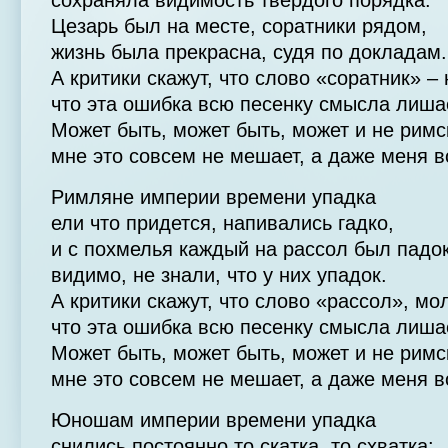
сохраняла видимость твердого порядка:
Цезарь был на месте, соратники рядом,
жизнь была прекрасна, судя по докладам.
А критики скажут, что слово «соратник» –
что эта ошибка всю песенку смысла лиш
Может быть, может быть, может и не римс
мне это совсем не мешает, а даже меня 
Римляне империи времени упадка
ели что придется, напивались гадко,
и с похмелья каждый на рассол был падок
видимо, не знали, что у них упадок.
А критики скажут, что слово «рассол», мо
что эта ошибка всю песенку смысла лиш
Может быть, может быть, может и не римс
мне это совсем не мешает, а даже меня 
Юношам империи времени упадка
снились постоянно то скатка, то схватка: