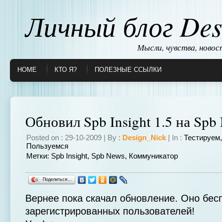
Личный блог Des
Мысли, чувства, ново
HOME
КТО Я?
ПОЛЕЗНЫЕ ССЫЛКИ
Обновил Spb Insight 1.5 на Spb
Posted on : 29-10-2009 | By :
Design_Nick
| In :
Тестируем
Пользуемся
Метки:
Spb Insight
,
Spb News
,
Коммуникатор
Поделиться…
Вернее пока скачал обновление. Оно бес
зарегистрированных пользователей!