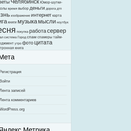
Челябинск
веты
Юмор-шутки-
деньги
колы
выбор
время
дорога
дтп
знь
интернет
карта
изображение
ига
музыка
мысли
книги
ноутбук
есня
сервер
работа
покупка
спам
спамеры
тайм-
ал
система Город
цитата
фото
еджмент
утро
тронная книга
Мета
Регистрация
Войти
Лента записей
Лента комментариев
WordPress.org
Яндекс.Метрика