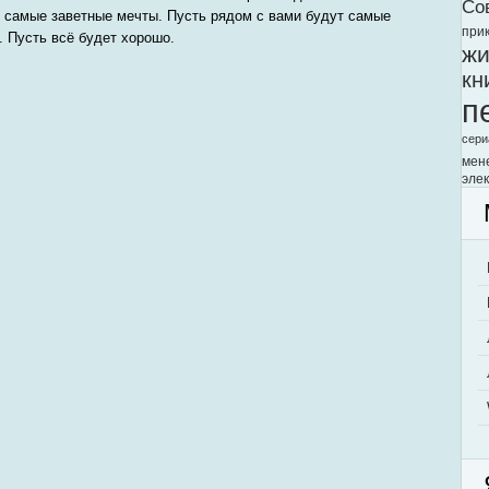
Со
 самые заветные мечты. Пусть рядом с вами будут самые
при
. Пусть всё будет хорошо.
жи
кн
п
сери
мен
элек