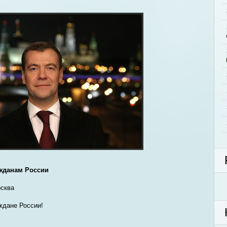
ажданам России
осква
дане России!