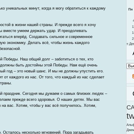
ько уникальных минут, когда я могу обратиться к каждому
Пн
остой в жизни нашей страны. И прежде всего я хочу
1
 мы вместе умеем держать удар. И преодолевать
1
игаться вперёд. Создавать сильное и современное
2
ную экономику. Делать всё, чтобы жизнь каждого
« Де
безопасной.
й Победы. Наш общий долг – заботиться о тех, кто
 должны быть достойны этой Победы. Нам ещё очень
Архи
моег
ый год – это новый шанс. И мы не должны упустить его.
блог
т от каждого из нас. От того, что каждый из нас сделает
страны.
й праздник. Сегодня мы думаем о самых близких людях –
елаем прежде всего здоровья. О наших детях. Мы вас
на вас. Хотим, чтобы у вас всё получилось. Хотим,
C
t
Альф
Дже
о. Осталось несколько мгновений. Пора загадывать