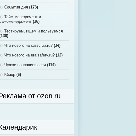
События дня
(173)
Тайм-менеджмент и
самоменеджмент
(36)
Тестируем, ищем и пользуемся
(138)
Что нового на carsclub.ru?
(34)
Что нового на uralsafety.ru?
(12)
Чужое понравившееся
(114)
Юмор
(6)
Реклама от ozon.ru
Календарик