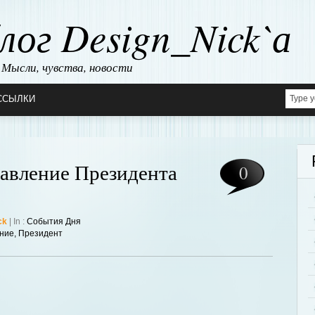
лог Design_Nick`а
Мысли, чувства, новости
ССЫЛКИ
авление Президента
0
0
ck
| In :
События Дня
ние
,
Президент