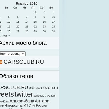
Январь 2010
Вт
Ср
Чт
Пт
Сб
Вс
1
2
3
4
5
6
7
8
9
10
1
12
13
14
15
16
17
8
19
20
21
22
23
24
5
26
27
28
29
30
31
к
Фев »
Архив моего блога
в
о
а
CARSCLUB.RU
Облако тегов
ARSCLUB.RU
ozon.ru
MS Outlook
weets
twitter
windows 7
Авария
Альфа-банк
Антара
а-Клик
Интерсвязь
МТС
Россия
мир
РФ