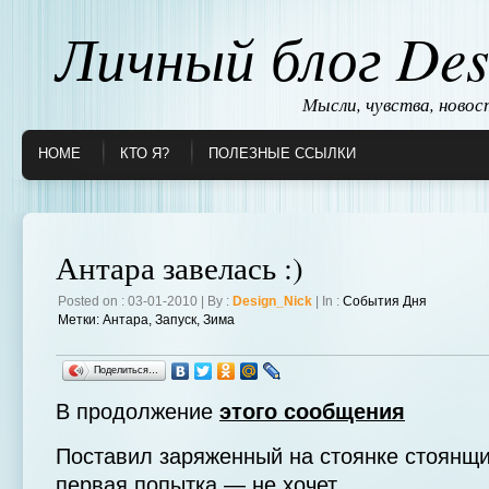
Личный блог Des
Мысли, чувства, ново
HOME
КТО Я?
ПОЛЕЗНЫЕ ССЫЛКИ
Антара завелась :)
Posted on : 03-01-2010 | By :
Design_Nick
| In :
События Дня
Метки:
Антара
,
Запуск
,
Зима
Поделиться…
В продолжение
этого сообщения
Поставил заряженный на стоянке стоянщи
первая попытка — не хочет,