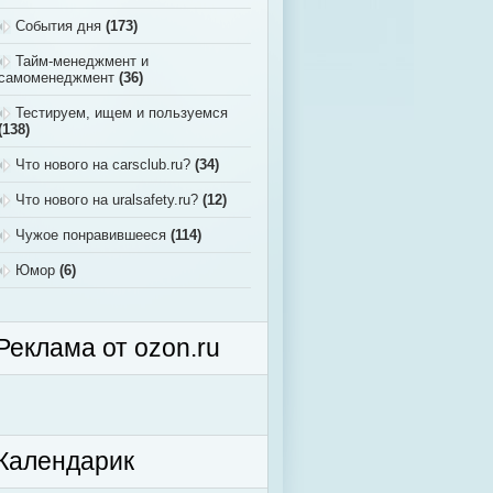
События дня
(173)
Тайм-менеджмент и
самоменеджмент
(36)
Тестируем, ищем и пользуемся
(138)
Что нового на carsclub.ru?
(34)
Что нового на uralsafety.ru?
(12)
Чужое понравившееся
(114)
Юмор
(6)
Реклама от ozon.ru
Календарик