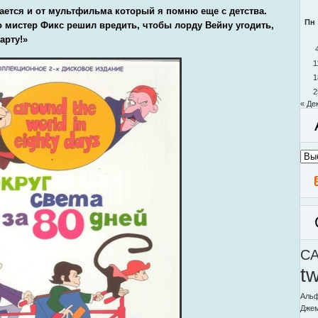
ается и от мультфильма который я помню еще с детства.
Пн
о мистер Фикс решил вредить, чтобы лорду Вейну угодить,
арту!»
1
1
2
« Де
Архи
моег
блог
C
t
Альф
Дже