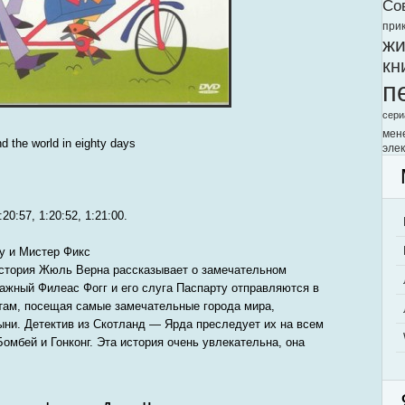
Со
при
жи
кн
п
сери
мен
d the world in eighty days
элек
0:57, 1:20:52, 1:21:00.
ту и Мистер Фикс
история Жюль Верна рассказывает о замечательном
важный Филеас Фогг и его слуга Паспарту отправляются в
там, посещая самые замечательные города мира,
тыни. Детектив из Скотланд — Ярда преследует их на всем
Бомбей и Гонконг. Эта история очень увлекательна, она