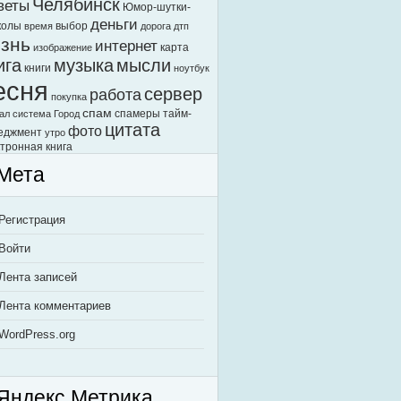
Челябинск
веты
Юмор-шутки-
деньги
колы
выбор
время
дорога
дтп
знь
интернет
карта
изображение
ига
музыка
мысли
книги
ноутбук
есня
сервер
работа
покупка
спам
спамеры
тайм-
ал
система Город
цитата
фото
еджмент
утро
тронная книга
Мета
Регистрация
Войти
Лента записей
Лента комментариев
WordPress.org
Яндекс.Метрика