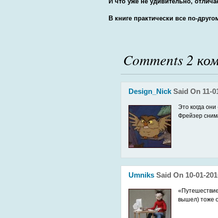
И что уже не удивительно, отлич
В книге практически все по-дру
Comments 2 ко
Design_Nick
Said On 11-0
Это когда они
Фрейзер сним
Umniks
Said On 10-01-201
«Путешествие 
вышел) тоже 