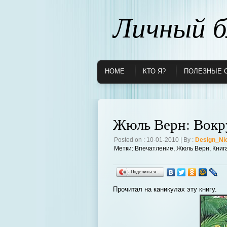
Личный б
HOME
КТО Я?
ПОЛЕЗНЫЕ 
Жюль Верн: Вокру
Posted on : 10-01-2010 | By :
Design_Ni
Метки:
Впечатление
,
Жюль Верн
,
Книг
Поделиться…
Прочитал на каникулах эту книгу.