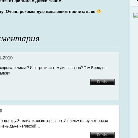
ается от фильма с Джеки Чаном.
гому! Очень рекомендую желающим прочитать ее
мментария
1-2010
 «провалились»? И встретили там динозавров? Там Брендон
ался?
0
к центру Земли» тоже интересное. И фильм (пару лет назад
очень даже неплохой…