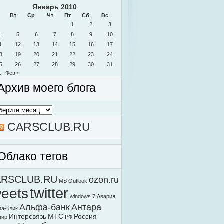
Январь 2010
Вт
Ср
Чт
Пт
Сб
Вс
1
2
3
4
5
6
7
8
9
10
1
12
13
14
15
16
17
8
19
20
21
22
23
24
5
26
27
28
29
30
31
к
Фев »
Архив моего блога
в
о
а
CARSCLUB.RU
Облако тегов
ARSCLUB.RU
ozon.ru
MS Outlook
weets
twitter
windows 7
Авария
Альфа-банк
Антара
а-Клик
Интерсвязь
МТС
Россия
мир
РФ