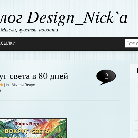
лог Design_Nick`а
Мысли, чувства, новости
ССЫЛКИ
г света в 80 дней
2
ck
| In :
Мысли Вслух
а