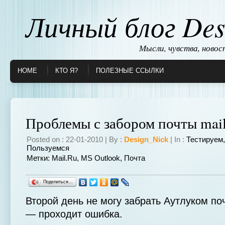
Личный блог Des
Мысли, чувства, ново
HOME
КТО Я?
ПОЛЕЗНЫЕ ССЫЛКИ
Проблемы с забором почты mail
Posted on : 22-01-2010 | By :
Design_Nick
| In :
Тестируем
Пользуемся
Метки:
Mail.ru
,
MS Outlook
,
Почта
Поделиться…
Второй день не могу забрать Аутлуком поч
— проходит ошибка.