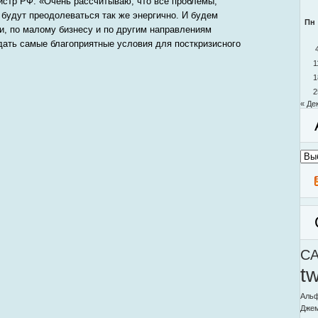
стр РФ: «Очень рассчитываю, что все проблемы,
 будут преодолеваться так же энергично. И будем
Пн
ли, по малому бизнесу и по другим направлениям
здать самые благоприятные условия для посткризисного
1
1
2
« Де
Архи
моег
блог
C
t
Альф
Дже