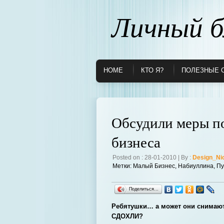
Личный б
HOME
КТО Я?
ПОЛЕЗНЫЕ 
Обсудили меры п
бизнеса
Posted on : 28-01-2010 | By :
Design_Ni
Метки:
Малый Бизнес
,
Набиуллина
,
Пу
Поделиться…
Ребятушки… а может они снимают с
СДОХЛИ?