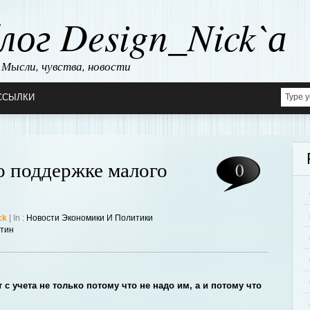
лог Design_Nick`а
Мысли, чувства, новости
ССЫЛКИ
о поддержке малого
0
ck
| In :
Новости Экономики И Политики
тин
 учета не только потому что не надо им, а и потому что