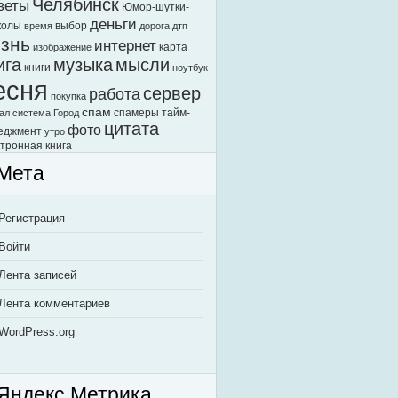
Челябинск
веты
Юмор-шутки-
деньги
колы
выбор
время
дорога
дтп
знь
интернет
карта
изображение
ига
музыка
мысли
книги
ноутбук
есня
сервер
работа
покупка
спам
спамеры
тайм-
ал
система Город
цитата
фото
еджмент
утро
тронная книга
Мета
Регистрация
Войти
Лента записей
Лента комментариев
WordPress.org
Яндекс.Метрика