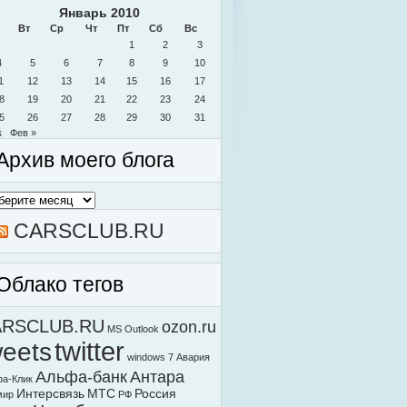
Январь 2010
Вт
Ср
Чт
Пт
Сб
Вс
1
2
3
4
5
6
7
8
9
10
1
12
13
14
15
16
17
8
19
20
21
22
23
24
5
26
27
28
29
30
31
к
Фев »
Архив моего блога
в
о
а
CARSCLUB.RU
Облако тегов
ARSCLUB.RU
ozon.ru
MS Outlook
weets
twitter
windows 7
Авария
Альфа-банк
Антара
а-Клик
Интерсвязь
МТС
Россия
мир
РФ