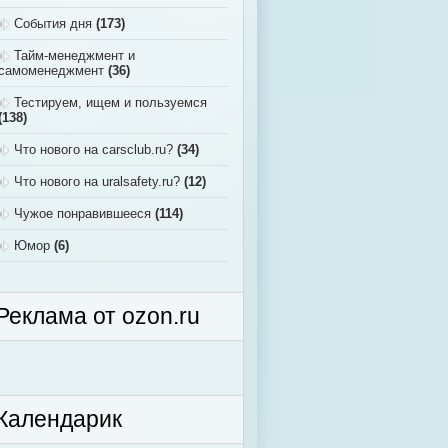
События дня
(173)
Тайм-менеджмент и
самоменеджмент
(36)
Тестируем, ищем и пользуемся
(138)
Что нового на carsclub.ru?
(34)
Что нового на uralsafety.ru?
(12)
Чужое понравившееся
(114)
Юмор
(6)
Реклама от ozon.ru
Календарик