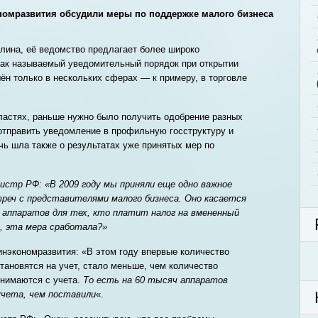
номразвития обсудили меры по поддержке малого бизнеса
лина, её ведомство предлагает более широко
так называемый уведомительный порядок при открытии
ён только в нескольких сферах — к примеру, в торговле
бластях, раньше нужно было получить одобрение разных
отправить уведомление в профильную госструктуру и
чь шла также о результатах уже принятых мер по
истр РФ: «В 2009 году мы приняли еще одно важное
треч с представителями малого бизнеса. Оно касается
аппаратов для тех, кто платит налог на вмененный
ю, эта мера сработала?»
нэкономразвития: «В этом году впервые количество
тановятся на учет, стало меньше, чем количество
снимаются с учета.
То есть на 60 тысяч аппаратов
учета, чем поставили
«.