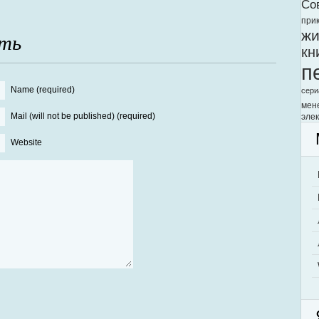
Со
при
жи
ть
кн
п
Name (required)
сери
мен
Mail (will not be published) (required)
элек
Website