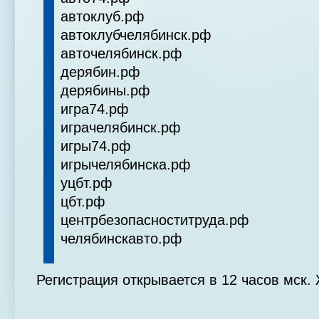
автоклуб.рф
автоклубчелябинск.рф
авточелябинск.рф
дерябин.рф
дерябины.рф
игра74.рф
играчелябинск.рф
игры74.рф
игрычелябинска.рф
уцбт.рф
цбт.рф
центрбезопасноститруда.рф
челябинскавто.рф
Регистрация открывается в 12 часов мск