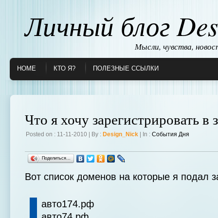
Личный блог Des
Мысли, чувства, ново
HOME
КТО Я?
ПОЛЕЗНЫЕ ССЫЛКИ
Что я хочу зарегистрировать в 
Posted on : 11-11-2010 | By :
Design_Nick
| In :
События Дня
Поделиться…
Вот список доменов на которые я подал з
авто174.рф
авто74.рф