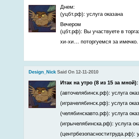
Днем:
(уцбт.рф): услуга оказана
Вечером
(цбт.рф): Вы участвуете в торга
хи-хи… поторгуемся за имечко.
Design_Nick
Said On 12-11-2010
Итак на утро (8 из 15 за мной):
(авточелябинск.рф): услуга ока
(играчелябинск.рф): услуга ока
(челябинскавто.рф): услуга ока
(игрычелябинска.рф): услуга ок
(центрбезопасноститруда.рф): у