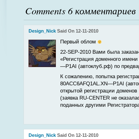
Comments 6 комментариев
Design_Nick
Said On 12-11-2010
Первый облом
22-SEP-2010 Вами была заказа
«Регистрация доменного име
—P1AI (автоклуб.рф) по предва
К сожалению, попытка регистр
80ACC6AFQ1AL.XN—P1AI (авток
открытой регистрации доменов
(заявка RU-CENTER не оказалас
поданных другими Регистратор
Design_Nick
Said On 12-11-2010